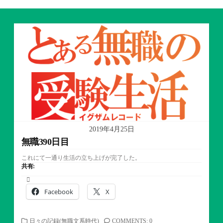
2019年4月25日
無職390日目
これにて一通り生活の立ち上げが完了した。
共有:
Facebook
X
カ
日々の記録(無職文系時代)
COMMENTS: 0