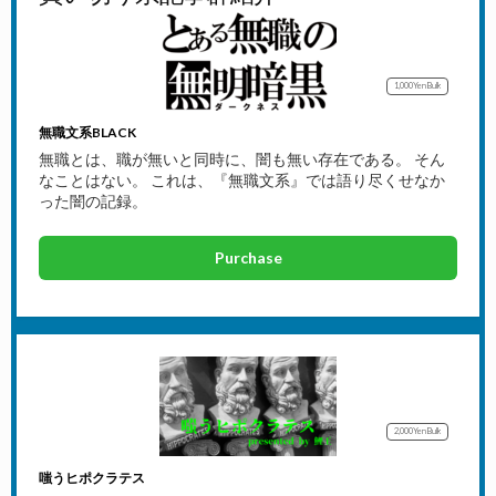
1,000Yen
Bulk
無職文系BLACK
無職とは、職が無いと同時に、闇も無い存在である。 そん
なことはない。 これは、『無職文系』では語り尽くせなか
った闇の記録。
Purchase
2,000Yen
Bulk
嗤うヒポクラテス