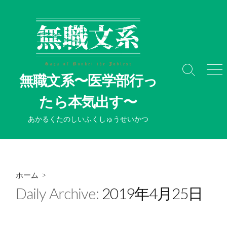
コ
ン
テ
ン
ツ
へ
検
メ
無職文系〜医学部行っ
ス
索
ニ
切
ュ
キ
たら本気出す〜
り
ー
ッ
替
プ
あかるくたのしいふくしゅうせいかつ
え
ホーム
>
Daily Archive:
2019年4月25日