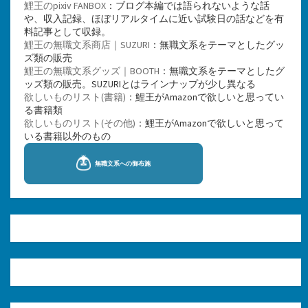
鯉王のpixiv FANBOX
：ブログ本編では語られないような話
や、収入記録、ほぼリアルタイムに近い試験日の話などを有
料記事として収録。
鯉王の無職文系商店｜SUZURI
：無職文系をテーマとしたグッ
ズ類の販売
鯉王の無職文系グッズ｜BOOTH
：無職文系をテーマとしたグ
ッズ類の販売。SUZURIとはラインナップが少し異なる
欲しいものリスト(書籍)
：鯉王がAmazonで欲しいと思ってい
る書籍類
欲しいものリスト(その他)
：鯉王がAmazonで欲しいと思って
いる書籍以外のもの