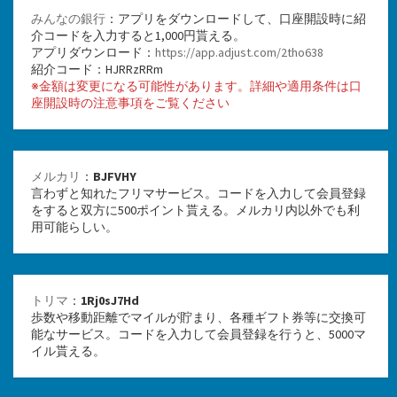
みんなの銀行
：アプリをダウンロードして、口座開設時に紹
介コードを入力すると1,000円貰える。
アプリダウンロード：
https://app.adjust.com/2tho638
紹介コード：HJRRzRRm
※金額は変更になる可能性があります。詳細や適用条件は口
座開設時の注意事項をご覧ください
メルカリ
：
BJFVHY
言わずと知れたフリマサービス。コードを入力して会員登録
をすると双方に500ポイント貰える。メルカリ内以外でも利
用可能らしい。
トリマ
：
1Rj0sJ7Hd
歩数や移動距離でマイルが貯まり、各種ギフト券等に交換可
能なサービス。コードを入力して会員登録を行うと、5000マ
イル貰える。