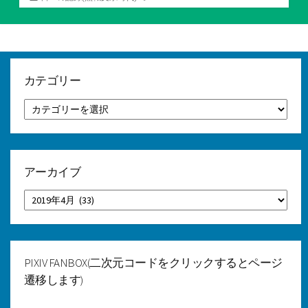
テ
ゴ
リ
ー
カテゴリー
カ
テ
ゴ
リ
ー
アーカイブ
ア
ー
カ
イ
ブ
PIXIV FANBOX(二次元コードをクリックするとページ
遷移します)