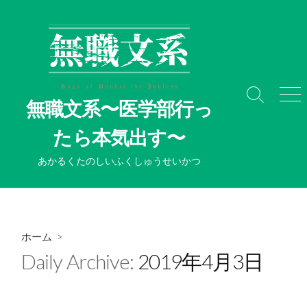
コ
ン
テ
ン
ツ
へ
検
メ
無職文系〜医学部行っ
ス
索
ニ
切
ュ
キ
たら本気出す〜
り
ー
ッ
替
プ
あかるくたのしいふくしゅうせいかつ
え
ホーム
>
Daily Archive:
2019年4月3日