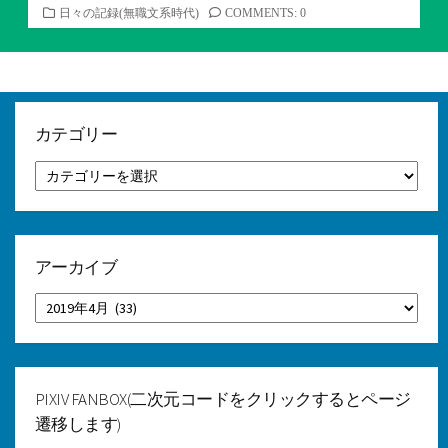
カ
日々の記録(無職文系時代)
COMMENTS: 0
テ
ゴ
リ
ー
カテゴリー
カ
テ
ゴ
リ
ー
アーカイブ
ア
ー
カ
イ
ブ
PIXIV FANBOX(二次元コードをクリックするとページ
遷移します)