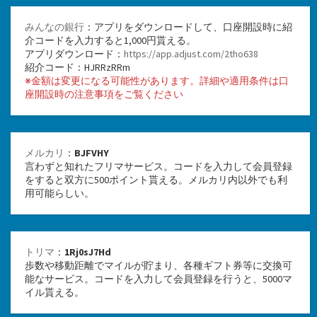
みんなの銀行
：アプリをダウンロードして、口座開設時に紹
介コードを入力すると1,000円貰える。
アプリダウンロード：
https://app.adjust.com/2tho638
紹介コード：HJRRzRRm
※金額は変更になる可能性があります。詳細や適用条件は口
座開設時の注意事項をご覧ください
メルカリ
：
BJFVHY
言わずと知れたフリマサービス。コードを入力して会員登録
をすると双方に500ポイント貰える。メルカリ内以外でも利
用可能らしい。
トリマ
：
1Rj0sJ7Hd
歩数や移動距離でマイルが貯まり、各種ギフト券等に交換可
能なサービス。コードを入力して会員登録を行うと、5000マ
イル貰える。