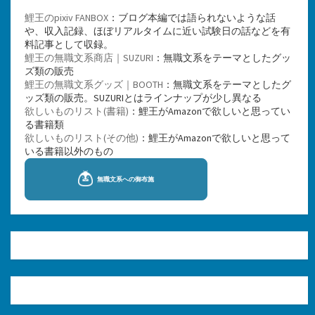
鯉王のpixiv FANBOX
：ブログ本編では語られないような話
や、収入記録、ほぼリアルタイムに近い試験日の話などを有
料記事として収録。
鯉王の無職文系商店｜SUZURI
：無職文系をテーマとしたグッ
ズ類の販売
鯉王の無職文系グッズ｜BOOTH
：無職文系をテーマとしたグ
ッズ類の販売。SUZURIとはラインナップが少し異なる
欲しいものリスト(書籍)
：鯉王がAmazonで欲しいと思ってい
る書籍類
欲しいものリスト(その他)
：鯉王がAmazonで欲しいと思って
いる書籍以外のもの