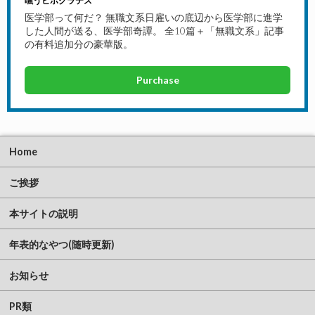
嗤うヒポクラテス
医学部って何だ？ 無職文系日雇いの底辺から医学部に進学
した人間が送る、医学部奇譚。 全10篇＋「無職文系」記事
の有料追加分の豪華版。
Purchase
Home
ご挨拶
本サイトの説明
年表的なやつ(随時更新)
お知らせ
PR類