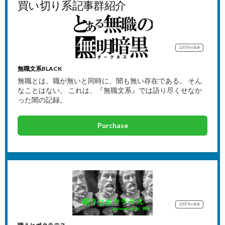
買い切り系記事群紹介
1,000Yen
Bulk
無職文系BLACK
無職とは、職が無いと同時に、闇も無い存在である。 そん
なことはない。 これは、『無職文系』では語り尽くせなか
った闇の記録。
Purchase
2,000Yen
Bulk