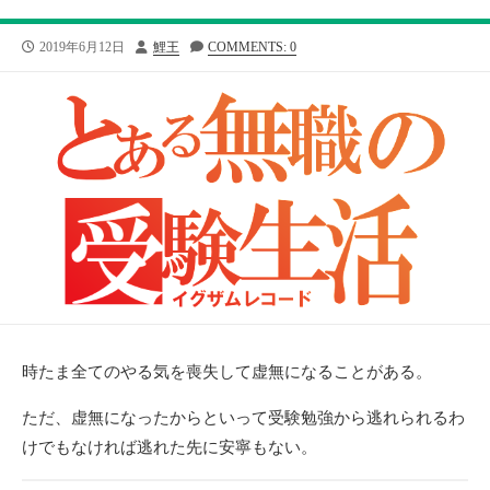
公
投
2019年6月12日
鯉王
COMMENTS: 0
開
稿
日
者
時たま全てのやる気を喪失して虚無になることがある。
ただ、虚無になったからといって受験勉強から逃れられるわ
けでもなければ逃れた先に安寧もない。