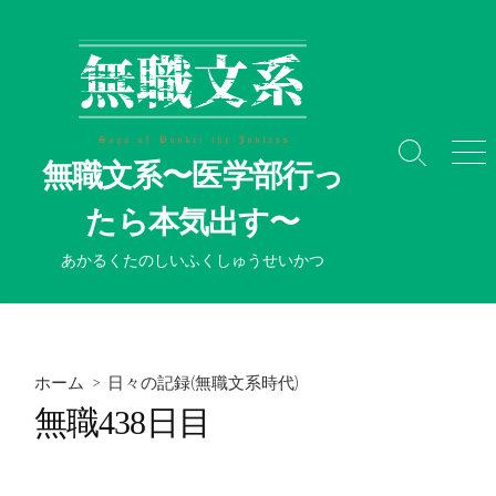
コ
ン
テ
ン
ツ
へ
検
メ
無職文系〜医学部行っ
ス
索
ニ
切
ュ
キ
たら本気出す〜
り
ー
ッ
替
プ
あかるくたのしいふくしゅうせいかつ
え
ホーム
>
日々の記録(無職文系時代)
無職438日目