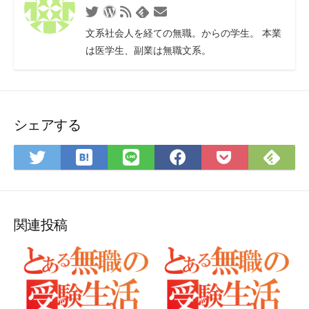
Twitter
WordPress
RSS
お
Feedly
フ
問
文系社会人を経ての無職。からの学生。 本業
ィ
い
は医学生、副業は無職文系。
ー
合
ド
わ
せ
フ
ォ
シェアする
ー
ム
は
Fee
Twitter
LINE
Facebook
Pocket
て
で
で
で
で
に
な
購
シ
シ
シ
保
ブ
読
ェ
ェ
ェ
存
ッ
ア
ア
ア
関連投稿
ク
マ
ー
ク
に