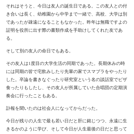
それはそうと、今日は友人の誕生日である。この友人との付
き合いは長く、幼稚園から中学まで一緒で、高校、大学は別
であったが疎遠になることもなかった。昨年は無職ですよの
証明を役所に出す際の書類作成を手助けしてくれた友であ
る。
そして別の友人の命日でもある。
その友人は1度目の大学生活の同期であった。長期休みの時
には同期の皆で宅飲みしたり先輩の家でスマブラをやったり
した。卒論を書きなぐったり研究室という名の談話室でピザ
食ったりもしたし、その友人が所属していた合唱団の定期演
奏会に行ったこともある。
訃報を聞いたのは社会人になってからだった。
今日が残りの人生で最も若い日だと肝に銘じつつ、永遠に生
きるかのように学び、そして今日が人生最後の日だと思って