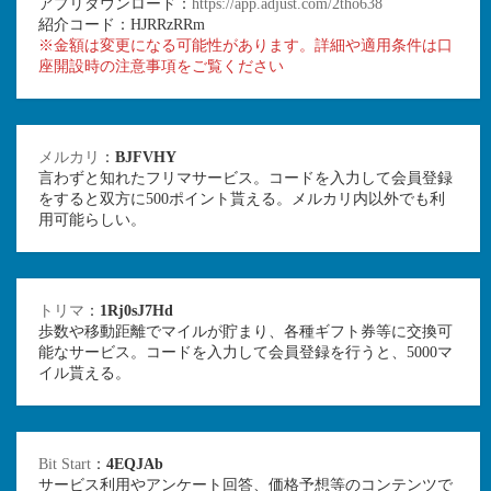
アプリダウンロード：
https://app.adjust.com/2tho638
紹介コード：HJRRzRRm
※金額は変更になる可能性があります。詳細や適用条件は口
座開設時の注意事項をご覧ください
メルカリ
：
BJFVHY
言わずと知れたフリマサービス。コードを入力して会員登録
をすると双方に500ポイント貰える。メルカリ内以外でも利
用可能らしい。
トリマ
：
1Rj0sJ7Hd
歩数や移動距離でマイルが貯まり、各種ギフト券等に交換可
能なサービス。コードを入力して会員登録を行うと、5000マ
イル貰える。
Bit Start
：
4EQJAb
サービス利用やアンケート回答、価格予想等のコンテンツで