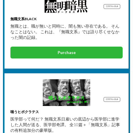
1,000Yen
Bulk
無職文系BLACK
無職とは、職が無いと同時に、闇も無い存在である。 そん
なことはない。 これは、『無職文系』では語り尽くせなか
った闇の記録。
Purchase
2,000Yen
Bulk
嗤うヒポクラテス
医学部って何だ？ 無職文系日雇いの底辺から医学部に進学
した人間が送る、医学部奇譚。 全10篇＋「無職文系」記事
の有料追加分の豪華版。