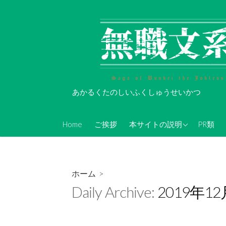
コ
ン
テ
ン
ツ
へ
ス
あかるくたのしいふくしゅうせいかつ
キ
ッ
About Koi-Oh
プ
Home
ご挨拶
本サイトの説明
PR類
年表的なやつ(随時更新)
無職文系Twitterアカウン
ト情報
ホーム
>
無職文系ツイキャス情報
Daily Archive:
2019年1