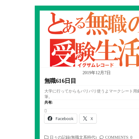
2019年12月7日
無職616日目
大学に行ってからもバリバリ使うよマークシート用
筆。
共有:
Facebook
X
カ
日々の記録(無職文系時代)
COMMENTS: 0