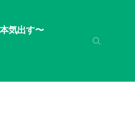
本気出す〜
検
索
切
り
替
え