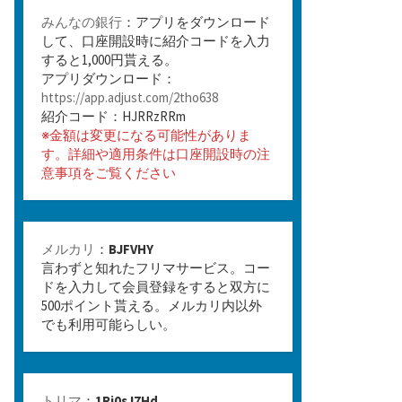
みんなの銀行
：アプリをダウンロード
して、口座開設時に紹介コードを入力
すると1,000円貰える。
アプリダウンロード：
https://app.adjust.com/2tho638
紹介コード：HJRRzRRm
※金額は変更になる可能性がありま
す。詳細や適用条件は口座開設時の注
意事項をご覧ください
メルカリ
：
BJFVHY
言わずと知れたフリマサービス。コー
ドを入力して会員登録をすると双方に
500ポイント貰える。メルカリ内以外
でも利用可能らしい。
トリマ
：
1Rj0sJ7Hd