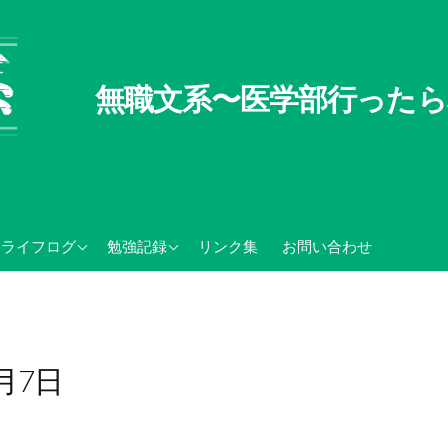
無職文系〜医学部行ったら
無職文系100の懸念
TOEIC関連記録
ライフログ
勉強記録
リンク集
お問い合わせ
無職の夏休み
センター試験・大学入学
共通テスト関連
2月7日