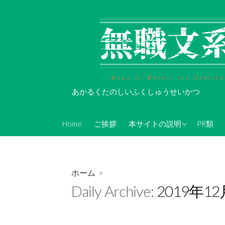
コ
ン
テ
ン
ツ
へ
ス
あかるくたのしいふくしゅうせいかつ
キ
ッ
About Koi-Oh
プ
Home
ご挨拶
本サイトの説明
PR類
年表的なやつ(随時更新)
無職文系Twitterアカウン
ト情報
ホーム
>
無職文系ツイキャス情報
Daily Archive:
2019年1