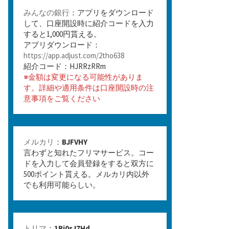
みんなの銀行
：アプリをダウンロード
して、口座開設時に紹介コードを入力
すると1,000円貰える。
アプリダウンロード：
https://app.adjust.com/2tho638
紹介コード：HJRRzRRm
※金額は変更になる可能性がありま
す。詳細や適用条件は口座開設時の注
意事項をご覧ください
メルカリ
：
BJFVHY
言わずと知れたフリマサービス。コー
ドを入力して会員登録をすると双方に
500ポイント貰える。メルカリ内以外
でも利用可能らしい。
トリマ
：
1Rj0sJ7Hd