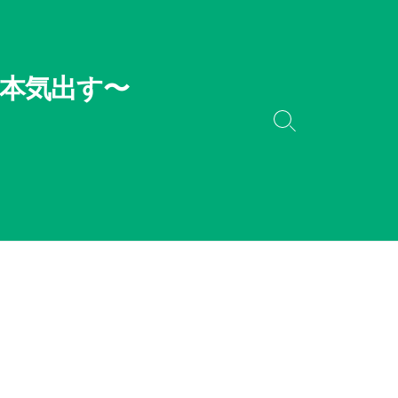
本気出す〜
検
索
切
り
替
え