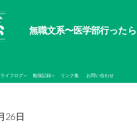
無職文系〜医学部行ったら
無職文系100の懸念
TOEIC関連記録
ライフログ
勉強記録
リンク集
お問い合わせ
無職の夏休み
センター試験・大学入学
共通テスト関連
2月26日