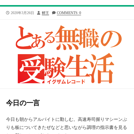
公
投
2020年3月26日
鯉王
COMMENTS: 0
開
稿
日
者
今日の一言
今日も朝からアルバイトに勤しむ。高速寿司握りマシーンぶ
りも板についてきたぜなどと思いながら調理の指示書を見る