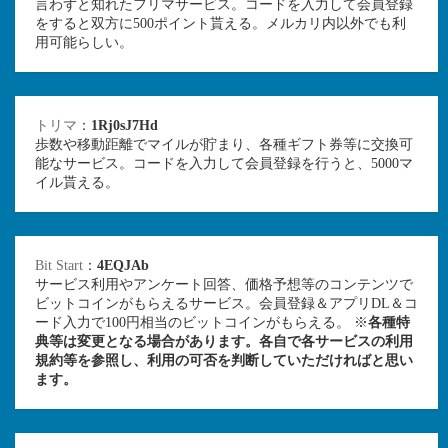
言わずと知れたフリマサービス。コードを入力して会員登録
をすると双方に500ポイント貰える。メルカリ内以外でも利
用可能らしい。
トリマ
：
1Rj0sJ7Hd
歩数や移動距離でマイルが貯まり、各種ギフト券等に交換可
能なサービス。コードを入力して会員登録を行うと、5000マ
イル貰える。
Bit Start
：
4EQJAb
サービス利用やアンケート回答、価格予想等のコンテンツで
ビットコインがもらえるサービス。会員登録＆アプリDL＆コ
ード入力で100円相当のビットコインがもらえる。 ※
各種特
典等は変更となる場合があります。各自で各サービスの利用
規約等を参照し、利用の可否を判断していただければと思い
ます。