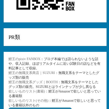
PR類
鯉王のpixiv FANBOX
：ブログ本編では語られないような話
や、収入記録、ほぼリアルタイムに近い試験日の話などを有
料記事として収録。
鯉王の無職文系商店｜SUZURI
：無職文系をテーマとしたグ
ッズ類の販売
鯉王の無職文系グッズ｜BOOTH
：無職文系をテーマとした
グッズ類の販売。SUZURIとはラインナップが少し異なる
欲しいものリスト(書籍)
：鯉王がAmazonで欲しいと思ってい
る書籍類
欲しいものリスト(その他)
：鯉王がAmazonで欲しいと思って
いる書籍以外のもの