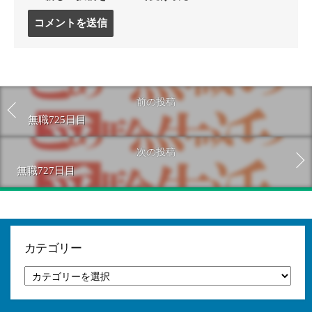
コ
メ
ン
ト
す
る
前の投稿
無職725日目
次の投稿
無職727日目
カテゴリー
カ
テ
ゴ
リ