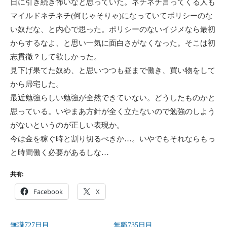
日に引き続き怖いなと思っていた。ネチネチ言ってくる人も
マイルドネチネチ(何じゃそりゃ)になっていてポリシーのな
い奴だな、と内心で思った。ポリシーのないイジメなら最初
からするなよ、と思い一気に面白さがなくなった。そこは初
志貫徹？して欲しかった。
見下げ果てた奴め、と思いつつも昼まで働き、買い物をして
から帰宅した。
最近勉強らしい勉強が全然できていない。どうしたものかと
思っている。いやまあ方針が全く立たないので勉強のしよう
がないというのが正しい表現か。
今は金を稼ぐ時と割り切るべきか…。いやでもそれならもっ
と時間働く必要があるしな…
共有:
Facebook
X
無職727日目
無職735日目