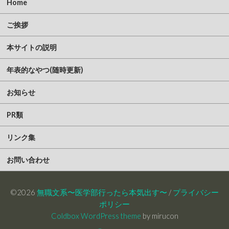
Home
ご挨拶
本サイトの説明
年表的なやつ(随時更新)
お知らせ
PR類
リンク集
お問い合わせ
©2026
無職文系〜医学部行ったら本気出す〜
/
プライバシー
ポリシー
Coldbox WordPress theme
by mirucon