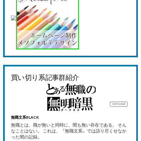
買い切り系記事群紹介
1,000Yen
Bulk
無職文系BLACK
無職とは、職が無いと同時に、闇も無い存在である。 そん
なことはない。 これは、『無職文系』では語り尽くせなか
った闇の記録。