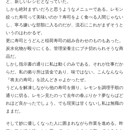
と、新しいレシピとなっていた。
しかも絶対まずいだろと思うようなメニューである。レモン
絞った寿司って美味いのか？寿司をよく食べる人間じゃない
し、寧ろ嫌いな部類に入るのだが、流石にこれがまずそうと
いうのはわかるぞ。
更に寿司とうどんと稲荷寿司の組み合わせのものもあった。
炭水化物が殴りにくる。管理栄養士にブチ切れられそうな商
品だ。
しかし指示書の通りに私は動くのみである。それが仕事だか
らだ。私の拠り所は賃金であり、味ではない。こんなんなら
『将太の寿司』を読んどきゃよかったぜ。
うどんを解凍しながら他の寿司を握り、レモンを調理手順の
通りに切る。レモン見たのって去年の春ぶりか？夢ならばど
れほど良かったでしょう。でも現実は甘くないし私は無職の
ままだ。
そして妙に優しくなった人に囲まれながら作業を進める。昨