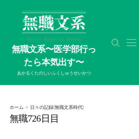
コ
ン
テ
ン
ツ
へ
検
メ
無職文系〜医学部行っ
ス
索
ニ
切
ュ
キ
たら本気出す〜
り
ー
ッ
替
プ
あかるくたのしいふくしゅうせいかつ
え
ホーム
>
日々の記録(無職文系時代)
無職726日目