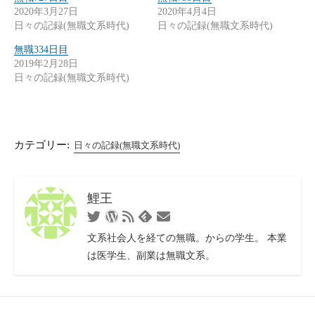
2020年3月27日
2020年4月4日
日々の記録(無職文系時代)
日々の記録(無職文系時代)
無職334日目
2019年2月28日
日々の記録(無職文系時代)
カテゴリー:
日々の記録(無職文系時代)
鯉王
Twitter
WordPress
RSS
お
Feedly
フ
問
文系社会人を経ての無職。からの学生。 本業
ィ
い
は医学生、副業は無職文系。
ー
合
ド
わ
せ
フ