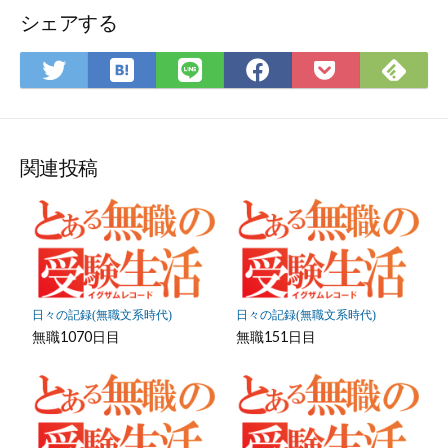
ォ
シェアする
ー
ム
は
Fee
Twitter
LINE
Facebook
Pocket
て
で
で
で
で
に
な
購
シ
シ
シ
保
ブ
読
ェ
ェ
ェ
存
ッ
ア
ア
ア
関連投稿
ク
マ
ー
ク
に
保
日々の記録(無職文系時代)
日々の記録(無職文系時代)
存
無職1070日目
無職151日目