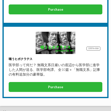
Purchase
2,000Yen
Bulk
嗤うヒポクラテス
医学部って何だ？ 無職文系日雇いの底辺から医学部に進学
した人間が送る、医学部奇譚。 全10篇＋「無職文系」記事
の有料追加分の豪華版。
Purchase