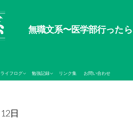
無職文系〜医学部行ったら
無職文系100の懸念
TOEIC関連記録
ライフログ
勉強記録
リンク集
お問い合わせ
無職の夏休み
センター試験・大学入学
共通テスト関連
月12日