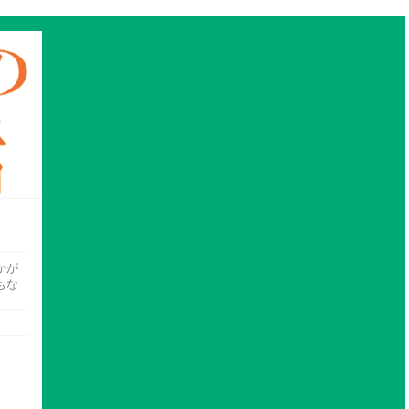
かが
もな