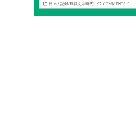
カ
日々の記録(無職文系時代)
COMMENTS: 0
テ
ゴ
リ
ー