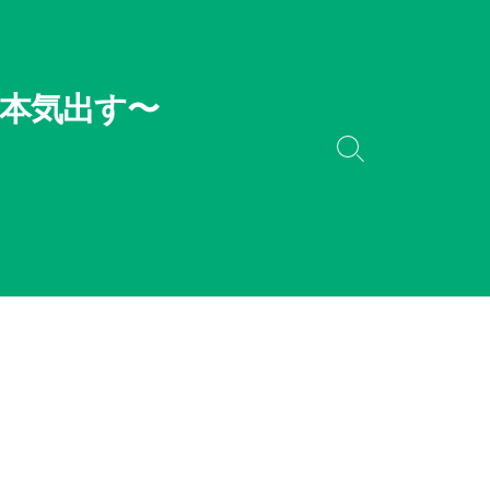
本気出す〜
検
索
切
り
替
え