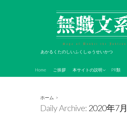
コ
ン
テ
ン
ツ
へ
ス
あかるくたのしいふくしゅうせいかつ
キ
ッ
About Koi-Oh
プ
Home
ご挨拶
本サイトの説明
PR類
年表的なやつ(随時更新)
無職文系Twitterアカウン
ト情報
ホーム
>
無職文系ツイキャス情報
Daily Archive:
2020年7