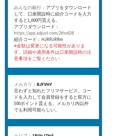
みんなの銀行
：アプリをダウンロード
して、口座開設時に紹介コードを入力
すると1,000円貰える。
アプリダウンロード：
https://app.adjust.com/2tho638
紹介コード：HJRRzRRm
※金額は変更になる可能性がありま
す。詳細や適用条件は口座開設時の注
意事項をご覧ください
メルカリ
：
BJFVHY
言わずと知れたフリマサービス。コー
ドを入力して会員登録をすると双方に
500ポイント貰える。メルカリ内以外
でも利用可能らしい。
トリマ
：
1Rj0sJ7Hd