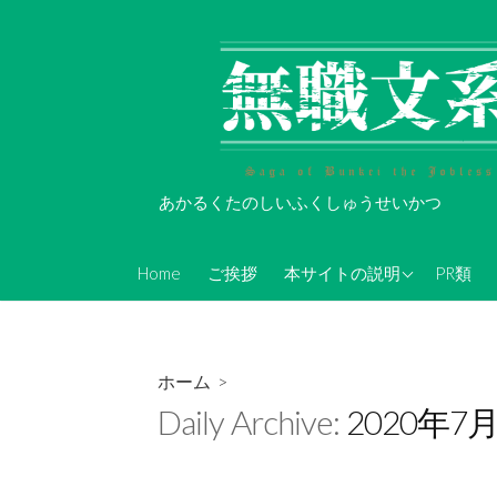
コ
ン
テ
ン
ツ
へ
ス
あかるくたのしいふくしゅうせいかつ
キ
ッ
About Koi-Oh
プ
Home
ご挨拶
本サイトの説明
PR類
年表的なやつ(随時更新)
無職文系Twitterアカウン
ト情報
ホーム
>
無職文系ツイキャス情報
Daily Archive:
2020年7