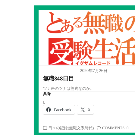
2020年7月26日
無職848日目
ツナ缶のツナは筋肉なのか。
共有:
Facebook
X
カ
日々の記録(無職文系時代)
COMMENTS: 0
テ