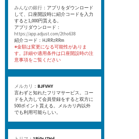
みんなの銀行
：アプリをダウンロード
して、口座開設時に紹介コードを入力
すると1,000円貰える。
アプリダウンロード：
https://app.adjust.com/2tho638
紹介コード：HJRRzRRm
※金額は変更になる可能性がありま
す。詳細や適用条件は口座開設時の注
意事項をご覧ください
メルカリ
：
BJFVHY
言わずと知れたフリマサービス。コー
ドを入力して会員登録をすると双方に
500ポイント貰える。メルカリ内以外
でも利用可能らしい。
トリマ
：
1Rj0sJ7Hd