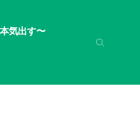
本気出す〜
検
索
切
り
替
え