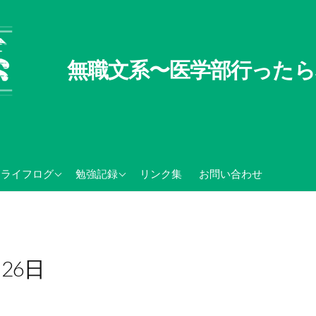
無職文系〜医学部行ったら
無職文系100の懸念
TOEIC関連記録
ライフログ
勉強記録
リンク集
お問い合わせ
無職の夏休み
センター試験・大学入学
共通テスト関連
月26日