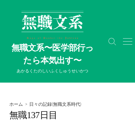
コ
ン
テ
ン
ツ
へ
検
メ
無職文系〜医学部行っ
ス
索
ニ
切
ュ
キ
たら本気出す〜
り
ー
ッ
替
プ
あかるくたのしいふくしゅうせいかつ
え
ホーム
>
日々の記録(無職文系時代)
無職137日目