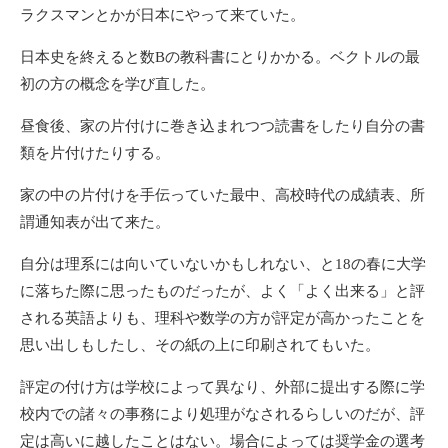
ラクスマンとかが日本にやって来ていた。
日本史を終えると数Bの教科書にとりかかる。ベクトルの最
初の方の概念を学び直した。
昼食後、家の片付けに巻き込まれつつ読書をしたり自分の書
類を片付けたりする。
家の中の片付けを手伝っていた最中、高校時代の成績表、所
謂通知表が出て来た。
自分は理系には向いていないかもしれない、と18の春に大学
に落ちた際に思ったものだったが、よく「よく出来る」と評
される英語よりも、理科や数学の方が評定が高かったことを
思い出しもしたし、その紙の上に印刷されてもいた。
評定の付け方は学校によって異なり、外部に提出する際に学
校内での諸々の事務により処理がなされるらしいのだが、評
定は高いに越したことはない。場合によっては奨学金の選考