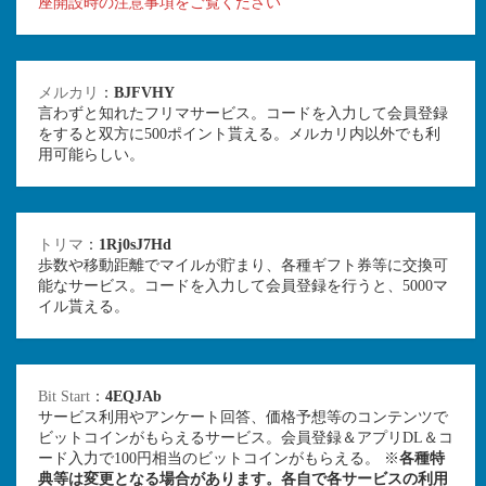
座開設時の注意事項をご覧ください
メルカリ
：
BJFVHY
言わずと知れたフリマサービス。コードを入力して会員登録
をすると双方に500ポイント貰える。メルカリ内以外でも利
用可能らしい。
トリマ
：
1Rj0sJ7Hd
歩数や移動距離でマイルが貯まり、各種ギフト券等に交換可
能なサービス。コードを入力して会員登録を行うと、5000マ
イル貰える。
Bit Start
：
4EQJAb
サービス利用やアンケート回答、価格予想等のコンテンツで
ビットコインがもらえるサービス。会員登録＆アプリDL＆コ
ード入力で100円相当のビットコインがもらえる。 ※
各種特
典等は変更となる場合があります。各自で各サービスの利用