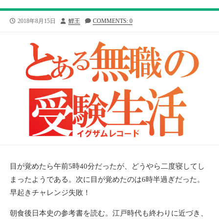
公
投
2018年8月15日
鯉王
COMMENTS: 0
開
稿
日
者
目が覚めたら午前5時40分だったが、どうやら二度寝してし
まったようである。次に目が覚めたのは6時半過ぎだった。
早起きチャレンジ失敗！
朝食後日本史の参考書を読む。江戸時代も終わりに近づき、