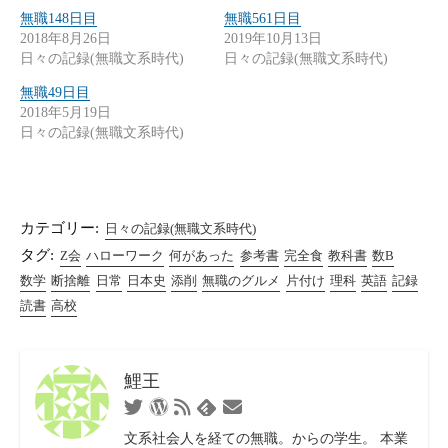
無職148日目
無職561日目
2018年8月26日
2019年10月13日
日々の記録(無職文系時代)
日々の記録(無職文系時代)
無職49日目
2018年5月19日
日々の記録(無職文系時代)
カテゴリー:
日々の記録(無職文系時代)
タグ:
Z会
ハローワーク
何があった
参考書
完全食
教科書
数B
数学
断捨離
日常
日本史
添削
無職のグルメ
片付け
理科
英語
記録
読書
高校
鯉王
Twitter
WordPress
RSS
お
Feedly
フ
問
文系社会人を経ての無職。からの学生。 本業