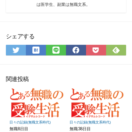
ィ
い
は医学生、副業は無職文系。
ー
合
ド
わ
せ
フ
ォ
シェアする
ー
ム
は
Fee
Twitter
LINE
Facebook
Pocket
て
で
で
で
で
に
な
購
シ
シ
シ
保
ブ
読
ェ
ェ
ェ
存
ッ
ア
ア
ア
関連投稿
ク
マ
ー
ク
に
保
日々の記録(無職文系時代)
日々の記録(無職文系時代)
存
無職8日目
無職38日目