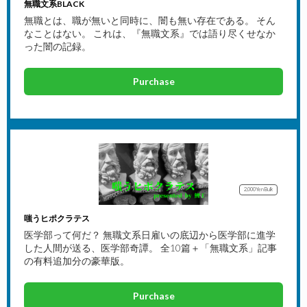
無職文系BLACK
無職とは、職が無いと同時に、闇も無い存在である。 そん
なことはない。 これは、『無職文系』では語り尽くせなか
った闇の記録。
Purchase
2,000Yen
Bulk
嗤うヒポクラテス
医学部って何だ？ 無職文系日雇いの底辺から医学部に進学
した人間が送る、医学部奇譚。 全10篇＋「無職文系」記事
の有料追加分の豪華版。
Purchase