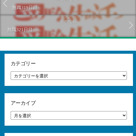
無職319日目
次の投稿
無職321日目
カテゴリー
カ
テ
ゴ
リ
ー
アーカイブ
ア
ー
カ
イ