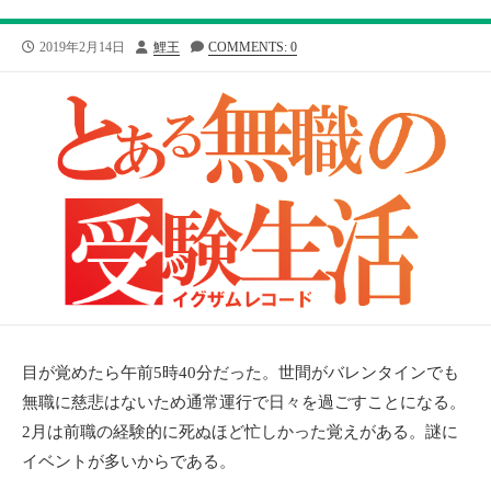
公
投
2019年2月14日
鯉王
COMMENTS: 0
開
稿
日
者
目が覚めたら午前5時40分だった。世間がバレンタインでも
無職に慈悲はないため通常運行で日々を過ごすことになる。
2月は前職の経験的に死ぬほど忙しかった覚えがある。謎に
イベントが多いからである。