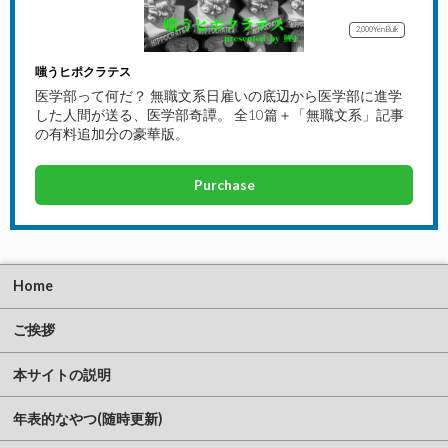
2,000Yen
Bulk
嗤うヒポクラテス
医学部って何だ？ 無職文系日雇いの底辺から医学部に進学
した人間が送る、医学部奇譚。 全10篇＋「無職文系」記事
の有料追加分の豪華版。
Purchase
Home
ご挨拶
本サイトの説明
年表的なやつ(随時更新)