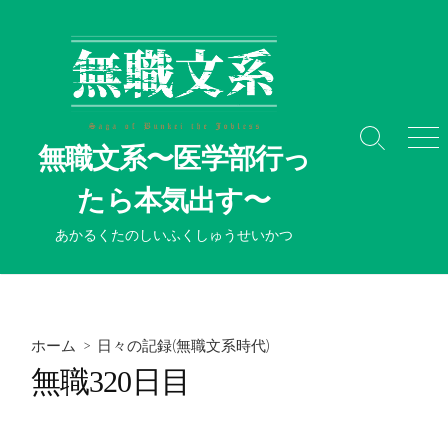
コ
ン
テ
ン
ツ
へ
検
メ
無職文系〜医学部行っ
ス
索
ニ
切
ュ
キ
たら本気出す〜
り
ー
ッ
替
プ
あかるくたのしいふくしゅうせいかつ
え
ホーム
>
日々の記録(無職文系時代)
無職320日目