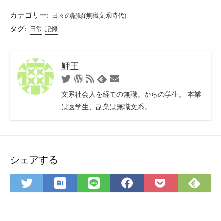
カテゴリー:
日々の記録(無職文系時代)
タグ:
日常
記録
鯉王
Twitter
WordPress
RSS
お
Feedly
フ
問
文系社会人を経ての無職。からの学生。 本業
ィ
い
は医学生、副業は無職文系。
ー
合
ド
わ
せ
フ
ォ
シェアする
ー
ム
は
Fee
Twitter
LINE
Facebook
Pocket
て
で
で
で
で
に
な
購
シ
シ
シ
保
ブ
読
ェ
ェ
ェ
存