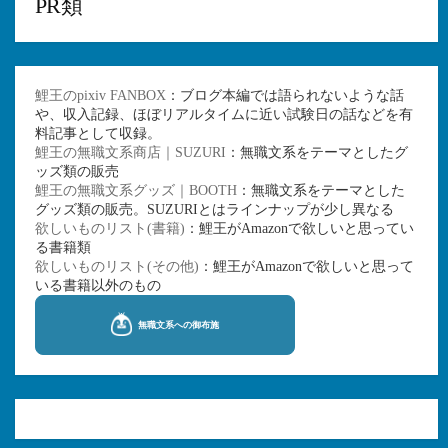
PR類
鯉王のpixiv FANBOX
：ブログ本編では語られないような話
や、収入記録、ほぼリアルタイムに近い試験日の話などを有
料記事として収録。
鯉王の無職文系商店｜SUZURI
：無職文系をテーマとしたグ
ッズ類の販売
鯉王の無職文系グッズ｜BOOTH
：無職文系をテーマとした
グッズ類の販売。SUZURIとはラインナップが少し異なる
欲しいものリスト(書籍)
：鯉王がAmazonで欲しいと思ってい
る書籍類
欲しいものリスト(その他)
：鯉王がAmazonで欲しいと思って
いる書籍以外のもの