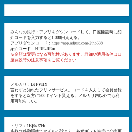
みんなの銀行
：アプリをダウンロードして、口座開設時に紹
介コードを入力すると1,000円貰える。
アプリダウンロード：
https://app.adjust.com/2tho638
紹介コード：HJRRzRRm
※金額は変更になる可能性があります。詳細や適用条件は口
座開設時の注意事項をご覧ください
メルカリ
：
BJFVHY
言わずと知れたフリマサービス。コードを入力して会員登録
をすると双方に500ポイント貰える。メルカリ内以外でも利
用可能らしい。
トリマ
：
1Rj0sJ7Hd
歩数や移動距離でマイルが貯まり、各種ギフト券等に交換可