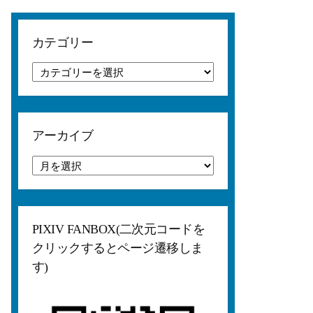
カテゴリー
カ
テ
ゴ
リ
ー
アーカイブ
ア
ー
カ
イ
ブ
PIXIV FANBOX(二次元コードを
クリックするとページ遷移しま
す)