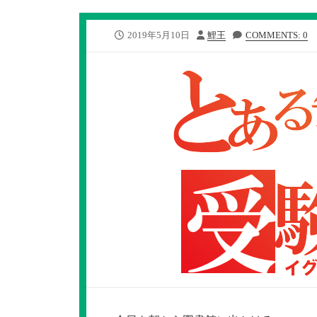
公
投
2019年5月10日
鯉王
COMMENTS: 0
開
稿
日
者