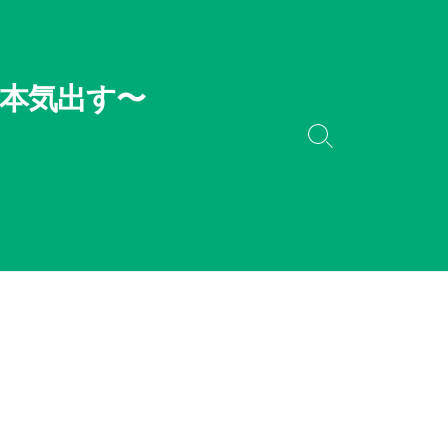
本気出す〜
検
索
切
り
替
え