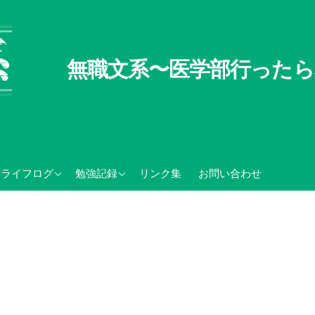
無職文系〜医学部行ったら
無職文系100の懸念
TOEIC関連記録
ライフログ
勉強記録
リンク集
お問い合わせ
無職の夏休み
センター試験・大学入学
共通テスト関連