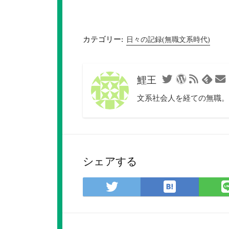
カテゴリー:
日々の記録(無職文系時代)
鯉王
Twitter
WordPress
RSS
Feedl
フ
文系社会人を経ての無職。
ィ
ー
ド
シェアする
は
Twitter
て
で
な
シ
ブ
ェ