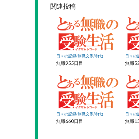
ッ
ア
関連投稿
ク
マ
ー
ク
に
保
存
日々の記録(無職文系時代)
日々の
無職955日目
無職5
日々の記録(無職文系時代)
日々の
無職660日目
無職1