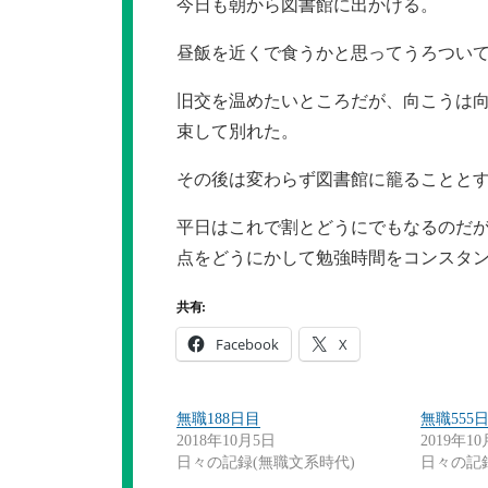
今日も朝から図書館に出かける。
昼飯を近くで食うかと思ってうろつい
旧交を温めたいところだが、向こうは
束して別れた。
その後は変わらず図書館に籠ることと
平日はこれで割とどうにでもなるのだ
点をどうにかして勉強時間をコンスタ
共有:
Facebook
X
無職188日目
無職555
2018年10月5日
2019年1
日々の記録(無職文系時代)
日々の記