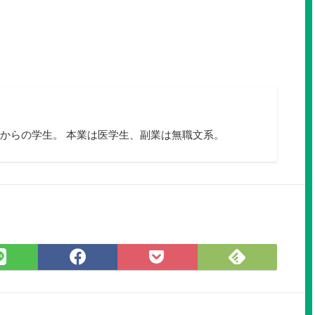
y
お
問
からの学生。 本業は医学生、副業は無職文系。
い
合
わ
せ
フ
ォ
ー
Feedly
LINE
Facebook
Pocket
ム
で
で
で
に
購
シ
シ
保
読
ェ
ェ
存