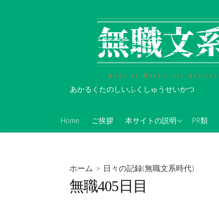
コ
ン
テ
ン
ツ
へ
ス
あかるくたのしいふくしゅうせいかつ
キ
ッ
About Koi-Oh
プ
Home
ご挨拶
本サイトの説明
PR類
年表的なやつ(随時更新)
無職文系Twitterアカウン
ト情報
ホーム
>
日々の記録(無職文系時代)
無職文系ツイキャス情報
無職405日目