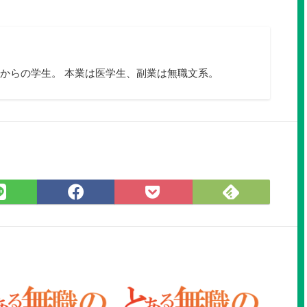
y
お
問
からの学生。 本業は医学生、副業は無職文系。
い
合
わ
せ
フ
ォ
ー
Feedly
LINE
Facebook
Pocket
ム
で
で
で
に
購
シ
シ
保
読
ェ
ェ
存
ア
ア