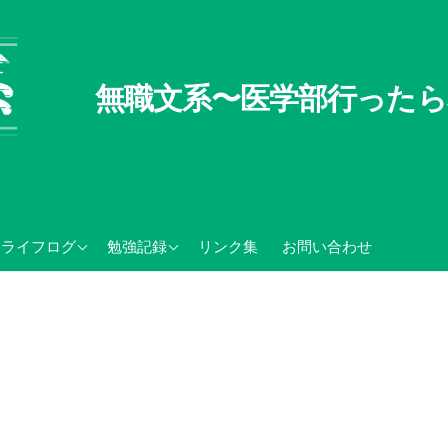
無職文系〜医学部行ったら
無職文系100の懸念
TOEIC関連記録
ライフログ
勉強記録
リンク集
お問い合わせ
無職の夏休み
センター試験・大学入学
共通テスト関連