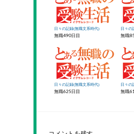
ク
に
保
存
日々の記録(無職文系時代)
日々の
無職490日目
無職8
日々の記録(無職文系時代)
日々の
無職625日目
無職6
コメントを残す