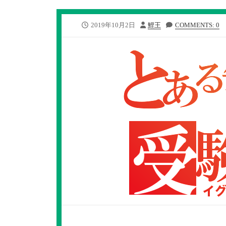
公
投
2019年10月2日
鯉王
COMMENTS: 0
開
稿
日
者