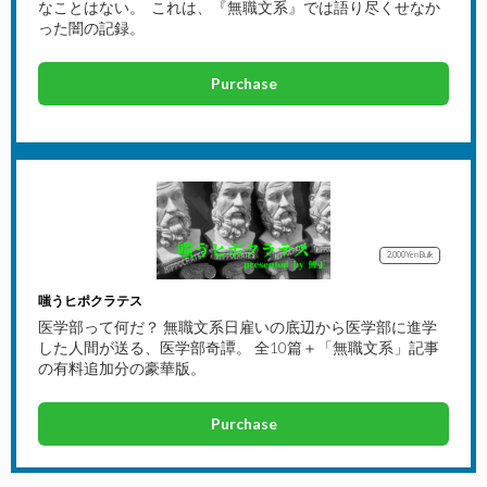
なことはない。 これは、『無職文系』では語り尽くせなか
った闇の記録。
Purchase
2,000Yen
Bulk
嗤うヒポクラテス
医学部って何だ？ 無職文系日雇いの底辺から医学部に進学
した人間が送る、医学部奇譚。 全10篇＋「無職文系」記事
の有料追加分の豪華版。
Purchase