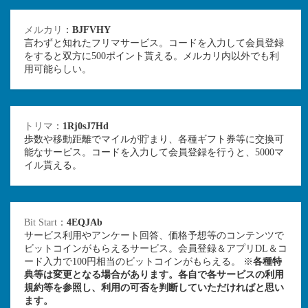
メルカリ
：
BJFVHY
言わずと知れたフリマサービス。コードを入力して会員登録
をすると双方に500ポイント貰える。メルカリ内以外でも利
用可能らしい。
トリマ
：
1Rj0sJ7Hd
歩数や移動距離でマイルが貯まり、各種ギフト券等に交換可
能なサービス。コードを入力して会員登録を行うと、5000マ
イル貰える。
Bit Start
：
4EQJAb
サービス利用やアンケート回答、価格予想等のコンテンツで
ビットコインがもらえるサービス。会員登録＆アプリDL＆コ
ード入力で100円相当のビットコインがもらえる。 ※
各種特
典等は変更となる場合があります。各自で各サービスの利用
規約等を参照し、利用の可否を判断していただければと思い
ます。