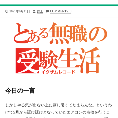
公
投
2021年6月11日
鯉王
COMMENTS: 0
開
稿
日
者
今日の一言
しかしやる気が出ない上に蒸し暑くてたまらんな。というわ
けで5月から延び延びとなっていたエアコンの点検を行うこ