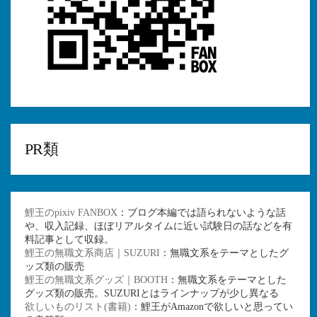
PR類
鯉王のpixiv FANBOX
：ブログ本編では語られないような話
や、収入記録、ほぼリアルタイムに近い試験日の話などを有
料記事として収録。
鯉王の無職文系商店｜SUZURI
：無職文系をテーマとしたグ
ッズ類の販売
鯉王の無職文系グッズ｜BOOTH
：無職文系をテーマとした
グッズ類の販売。SUZURIとはラインナップが少し異なる
欲しいものリスト(書籍)
：鯉王がAmazonで欲しいと思ってい