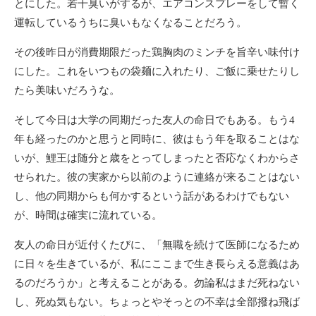
とにした。若干臭いがするが、エアコンスプレーをして暫く
運転しているうちに臭いもなくなることだろう。
その後昨日が消費期限だった鶏胸肉のミンチを旨辛い味付け
にした。これをいつもの袋麺に入れたり、ご飯に乗せたりし
たら美味いだろうな。
そして今日は大学の同期だった友人の命日でもある。もう4
年も経ったのかと思うと同時に、彼はもう年を取ることはな
いが、鯉王は随分と歳をとってしまったと否応なくわからさ
せられた。彼の実家から以前のように連絡が来ることはない
し、他の同期からも何かするという話があるわけでもない
が、時間は確実に流れている。
友人の命日が近付くたびに、「無職を続けて医師になるため
に日々を生きているが、私にここまで生き長らえる意義はあ
るのだろうか」と考えることがある。勿論私はまだ死ねない
し、死ぬ気もない。ちょっとやそっとの不幸は全部撥ね飛ば