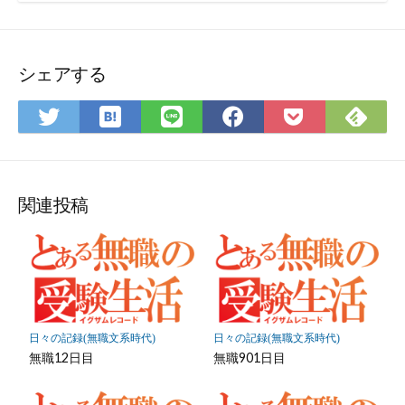
ー
合
ド
わ
せ
フ
シェアする
ォ
ー
ム
は
Feedly
Twitter
LINE
Facebook
Pocket
て
で
で
で
で
に
な
購
シ
シ
シ
保
ブ
読
ェ
ェ
ェ
存
関連投稿
ッ
ア
ア
ア
ク
マ
ー
ク
に
日々の記録(無職文系時代)
日々の記録(無職文系時代)
保
無職12日目
無職901日目
存