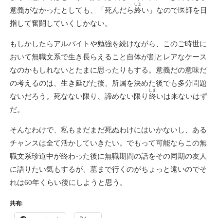
しま
意義がなかったとしても、「死んだら
終
い」なので医師を目
指して奮闘していくしかない。
もしかしたらアルバイトや勉強を続けながら、このご時世に
おいて無職文系で生き長らえること自体が割とレアなケース
なのかもしれないとたまに思ったりもする。意義だの意味だ
の考えるのは、生き延びた後、所属を決めた後でも多分問題
しま
ないだろう。死なない限り、諦めない限り
終
いは来ないはず
だ。
そんなわけで、私もまだまだ死ぬわけにはいかないし、ある
チャンスは全て活かしていきたい。でもって可能ならこの無
職文系珍道中が終わった後に無職期間の話をその同期の友人
に語りたい気もするが、墓まで行くのがちょっと遠いのでそ
れは60年くらい後にしようと思う。
共有: