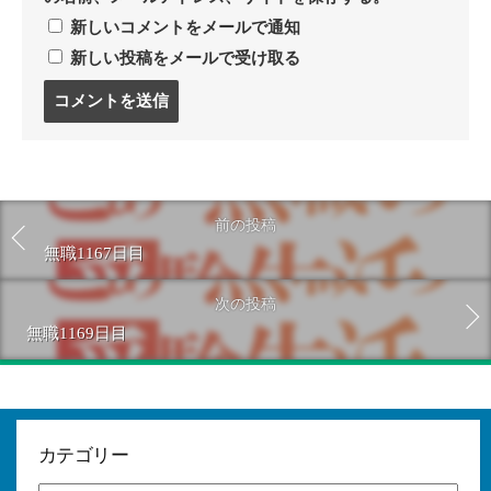
新しいコメントをメールで通知
新しい投稿をメールで受け取る
コ
メ
ン
ト
す
る
前の投稿
無職1167日目
次の投稿
無職1169日目
カテゴリー