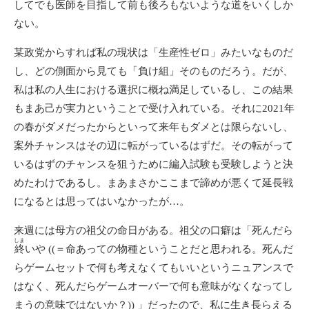
してでも医師を目指して前も後ろもないような道をいくしか
ない。
某政党からすれば私の現状は「生産性ゼロ」みたいなものだ
し、どの側面から見ても「負け組」そのものだろう。だが、
私は私の人生における選択に概ね満足しているし、この結果
もまあ己が実力ということで受け入れている。それに2021年
の春がダメだったからといって来年もダメとは限らないし、
案外チャンスはその辺に転がっているはずだ。その転がって
いるはずのチャンスを狙うために編入試験も受験しようと決
めたわけであるし。まあまさかここまで諦めが悪くて延長戦
になるとは思ってはいなかったが…。
来週には母方の祖父の命日がある。祖父の口癖は「死んだら
しま
終
いや ((＝命あっての物種ということだと思われる。死んだ
らゲームセットで何も考えなくてもいいというニュアンスで
はなく、死んだらゲームオーバーで何も意味がなくなってし
まうの意味ではないか？)) 」だったので、私に生き長らえる