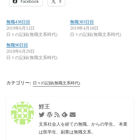
Facebook
X
無職438日目
無職383日目
2019年6月12日
2019年4月18日
日々の記録(無職文系時代)
日々の記録(無職文系時代)
無職90日目
2018年6月29日
日々の記録(無職文系時代)
カテゴリー:
日々の記録(無職文系時代)
鯉王
Feedly
Twitter
WordPress
RSS
お
文系社会人を経ての無職。からの学生。 本業
フ
問
は医学生、副業は無職文系。
ィ
い