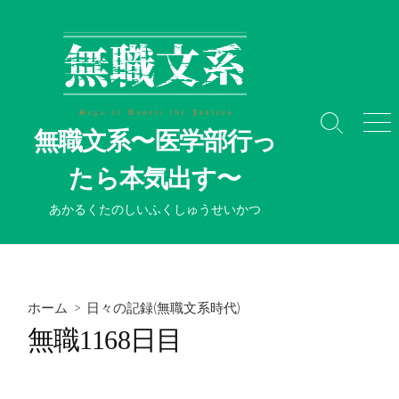
コ
ン
テ
ン
ツ
へ
検
メ
無職文系〜医学部行っ
ス
索
ニ
切
ュ
キ
たら本気出す〜
り
ー
ッ
替
プ
あかるくたのしいふくしゅうせいかつ
え
ホーム
>
日々の記録(無職文系時代)
無職1168日目