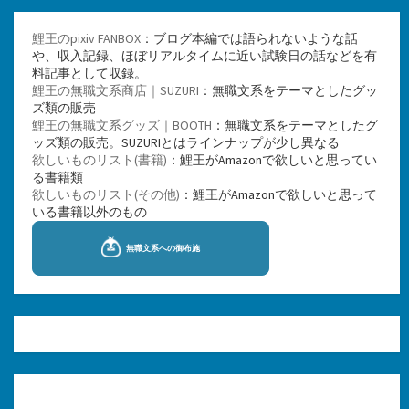
鯉王のpixiv FANBOX
：ブログ本編では語られないような話
や、収入記録、ほぼリアルタイムに近い試験日の話などを有
料記事として収録。
鯉王の無職文系商店｜SUZURI
：無職文系をテーマとしたグッ
ズ類の販売
鯉王の無職文系グッズ｜BOOTH
：無職文系をテーマとしたグ
ッズ類の販売。SUZURIとはラインナップが少し異なる
欲しいものリスト(書籍)
：鯉王がAmazonで欲しいと思ってい
る書籍類
欲しいものリスト(その他)
：鯉王がAmazonで欲しいと思って
いる書籍以外のもの