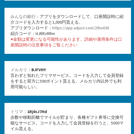
みんなの銀行
：アプリをダウンロードして、口座開設時に紹
介コードを入力すると1,000円貰える。
アプリダウンロード：
https://app.adjust.com/2tho638
紹介コード：HJRRzRRm
※金額は変更になる可能性があります。詳細や適用条件は口
座開設時の注意事項をご覧ください
メルカリ
：
BJFVHY
言わずと知れたフリマサービス。コードを入力して会員登録
をすると双方に500ポイント貰える。メルカリ内以外でも利
用可能らしい。
トリマ
：
1Rj0sJ7Hd
歩数や移動距離でマイルが貯まり、各種ギフト券等に交換可
能なサービス。コードを入力して会員登録を行うと、5000マ
イル貰える。