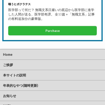
嗤うヒポクラテス
医学部って何だ？ 無職文系日雇いの底辺から医学部に進学
した人間が送る、医学部奇譚。 全10篇＋「無職文系」記事
の有料追加分の豪華版。
Purchase
Home
ご挨拶
本サイトの説明
年表的なやつ(随時更新)
お知らせ