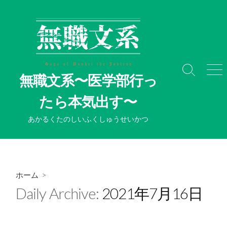
コ
ン
テ
ン
ツ
へ
検
メ
無職文系〜医学部行っ
ス
索
ニ
切
ュ
キ
たら本気出す〜
り
ー
ッ
替
プ
あかるくたのしいふくしゅうせいかつ
え
ホーム
>
Daily Archive:
2021年7月16日