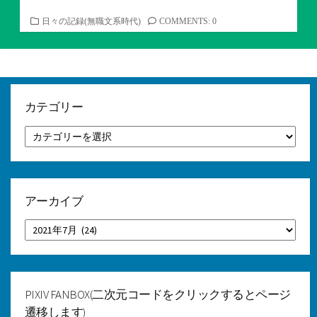
カ
日々の記録(無職文系時代)
COMMENTS: 0
テ
ゴ
リ
ー
カテゴリー
カ
テ
ゴ
リ
ー
アーカイブ
ア
ー
カ
イ
ブ
PIXIV FANBOX(二次元コードをクリックするとページ
遷移します)