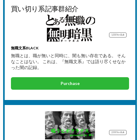
買い切り系記事群紹介
1,000Yen
Bulk
無職文系BLACK
無職とは、職が無いと同時に、闇も無い存在である。 そん
なことはない。 これは、『無職文系』では語り尽くせなか
った闇の記録。
Purchase
2,000Yen
Bulk