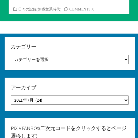
カ
日々の記録(無職文系時代)
COMMENTS: 0
テ
ゴ
リ
ー
カテゴリー
カ
テ
ゴ
リ
ー
アーカイブ
ア
ー
カ
イ
ブ
PIXIV FANBOX(二次元コードをクリックするとページ
遷移します)