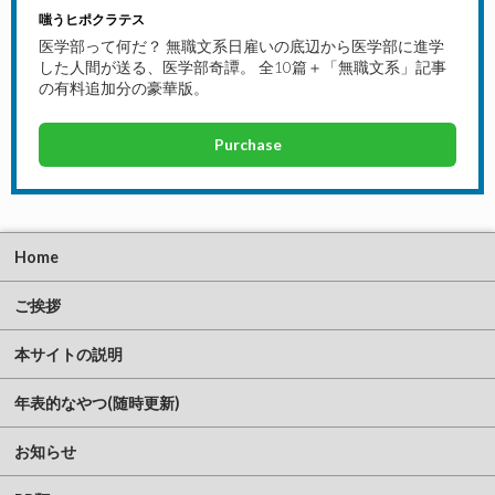
嗤うヒポクラテス
医学部って何だ？ 無職文系日雇いの底辺から医学部に進学
した人間が送る、医学部奇譚。 全10篇＋「無職文系」記事
の有料追加分の豪華版。
Purchase
Home
ご挨拶
本サイトの説明
年表的なやつ(随時更新)
お知らせ