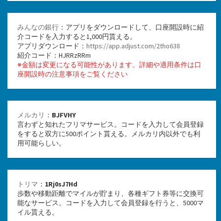
みんなの銀行
：アプリをダウンロードして、口座開設時に紹
介コードを入力すると1,000円貰える。
アプリダウンロード：
https://app.adjust.com/2tho638
紹介コード：HJRRzRRm
※金額は変更になる可能性があります。詳細や適用条件は口
座開設時の注意事項をご覧ください
メルカリ
：
BJFVHY
言わずと知れたフリマサービス。コードを入力して会員登録
をすると双方に500ポイント貰える。メルカリ内以外でも利
用可能らしい。
トリマ
：
1Rj0sJ7Hd
歩数や移動距離でマイルが貯まり、各種ギフト券等に交換可
能なサービス。コードを入力して会員登録を行うと、5000マ
イル貰える。