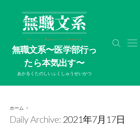
コ
ン
テ
ン
ツ
へ
検
メ
無職文系〜医学部行っ
ス
索
ニ
切
ュ
キ
たら本気出す〜
り
ー
ッ
替
プ
あかるくたのしいふくしゅうせいかつ
え
ホーム
>
Daily Archive:
2021年7月17日