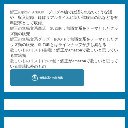
鯉王のpixiv FANBOX
：ブログ本編では語られないような話
や、収入記録、ほぼリアルタイムに近い試験日の話などを有
料記事として収録。
鯉王の無職文系商店｜SUZURI
：無職文系をテーマとしたグッ
ズ類の販売
鯉王の無職文系グッズ｜BOOTH
：無職文系をテーマとしたグ
ッズ類の販売。SUZURIとはラインナップが少し異なる
欲しいものリスト(書籍)
：鯉王がAmazonで欲しいと思ってい
る書籍類
欲しいものリスト(その他)
：鯉王がAmazonで欲しいと思って
いる書籍以外のもの