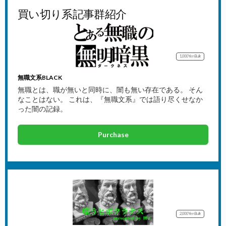
買い切り系記事群紹介
1,000Yen
Bulk
無職文系BLACK
無職とは、職が無いと同時に、闇も無い存在である。 そん
なことはない。 これは、『無職文系』では語り尽くせなか
った闇の記録。
Purchase
2,000Yen
Bulk