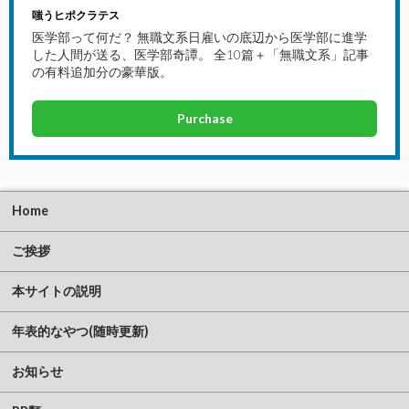
嗤うヒポクラテス
医学部って何だ？ 無職文系日雇いの底辺から医学部に進学
した人間が送る、医学部奇譚。 全10篇＋「無職文系」記事
の有料追加分の豪華版。
Purchase
Home
ご挨拶
本サイトの説明
年表的なやつ(随時更新)
お知らせ