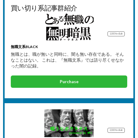
買い切り系記事群紹介
1,000Yen
Bulk
無職文系BLACK
無職とは、職が無いと同時に、闇も無い存在である。 そん
なことはない。 これは、『無職文系』では語り尽くせなか
った闇の記録。
Purchase
2,000Yen
Bulk