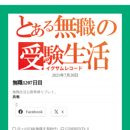
2021年7月20日
無職1207日目
無職生活も限界縛りプレイ。
共有:
Facebook
X
カ
日々の記録(無職文系時代)
COMMENTS: 0