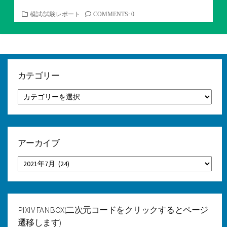
カ
模試/試験レポート
COMMENTS: 0
テ
ゴ
リ
ー
カテゴリー
カ
テ
ゴ
リ
ー
アーカイブ
ア
ー
カ
イ
ブ
PIXIV FANBOX(二次元コードをクリックするとページ
遷移します)