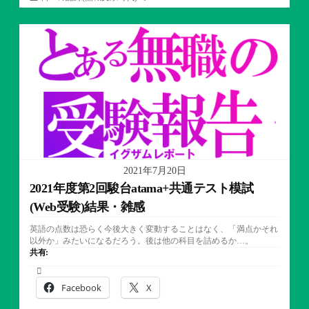
テ
ゴ
リ
ー
2021年7月20日
2021年度第2回駿台atama+共通テスト模試
(Web受験)結果・雑感
英語の点数は恐らく今後大きく変動することはなく、「満点かそれ
以外か」みたいになるだろう。後は他の科目を詰めるか…。
共有:
Facebook
X