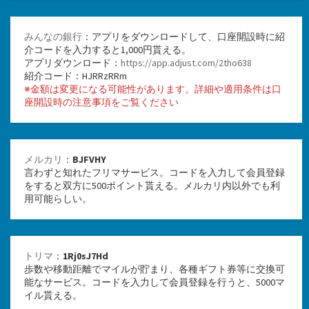
みんなの銀行
：アプリをダウンロードして、口座開設時に紹
介コードを入力すると1,000円貰える。
アプリダウンロード：
https://app.adjust.com/2tho638
紹介コード：HJRRzRRm
※金額は変更になる可能性があります。詳細や適用条件は口
座開設時の注意事項をご覧ください
メルカリ
：
BJFVHY
言わずと知れたフリマサービス。コードを入力して会員登録
をすると双方に500ポイント貰える。メルカリ内以外でも利
用可能らしい。
トリマ
：
1Rj0sJ7Hd
歩数や移動距離でマイルが貯まり、各種ギフト券等に交換可
能なサービス。コードを入力して会員登録を行うと、5000マ
イル貰える。