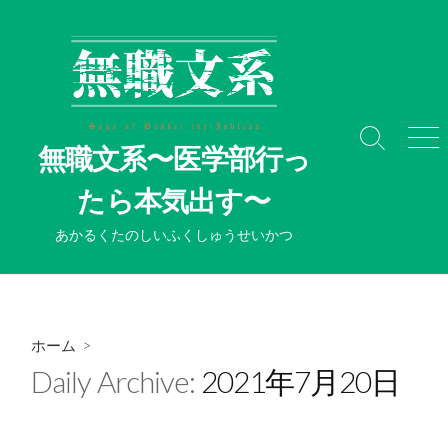
コ
ン
テ
ン
ツ
へ
検
メ
無職文系〜医学部行っ
ス
索
ニ
切
ュ
キ
たら本気出す〜
り
ー
ッ
替
プ
あかるくたのしいふくしゅうせいかつ
え
ホーム
>
Daily Archive:
2021年7月20日