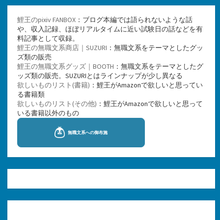
鯉王のpixiv FANBOX
：ブログ本編では語られないような話
や、収入記録、ほぼリアルタイムに近い試験日の話などを有
料記事として収録。
鯉王の無職文系商店｜SUZURI
：無職文系をテーマとしたグッ
ズ類の販売
鯉王の無職文系グッズ｜BOOTH
：無職文系をテーマとしたグ
ッズ類の販売。SUZURIとはラインナップが少し異なる
欲しいものリスト(書籍)
：鯉王がAmazonで欲しいと思ってい
る書籍類
欲しいものリスト(その他)
：鯉王がAmazonで欲しいと思って
いる書籍以外のもの