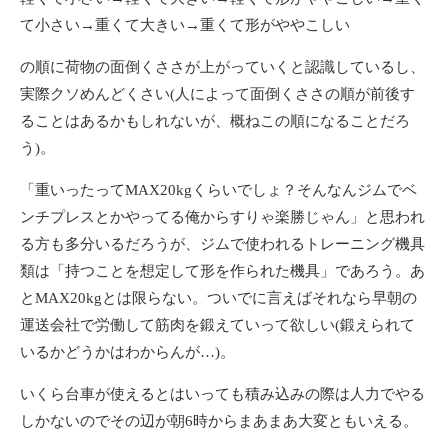
て小さい→重くて大きい→重くて形がややこしい
の順に荷物の面倒くささが上がっていくと認識しているし、
実際クソめんどくさい(人によって面倒くささの順が前後す
ることはあるかもしれないが、概ねこの順になることだろ
う)。
「重いったってMAX20kgくらいでしょ？そんなんジムでベ
ンチプレスとかやってる俺からすりゃ楽勝じゃん」と思われ
る方も多分いるだろうが、ジムで使われるトレーニング機具
類は「持つことを想定して形を作られた機具」であろう。あ
とMAX20kgとは限らない。ついでに言えばそれなら早朝の
運送会社で労働して筋肉を鍛えていって欲しい(鍛えられて
いるかどうかはわからんが…)。
いくら台車が使えるとはいっても積み込みの際は人力でやる
しかないのでその辺が朝6時からまあまあ大変ともいえる。