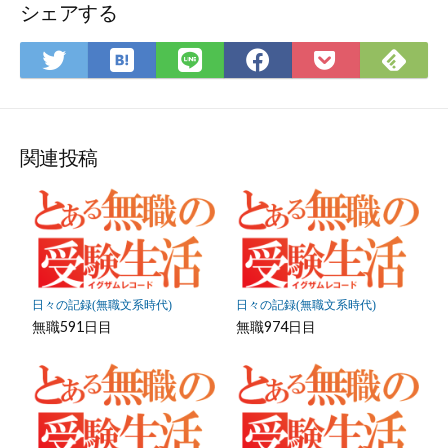
ォ
シェアする
ー
ム
は
Fee
Twitter
LINE
Facebook
Pocket
て
で
で
で
で
に
な
購
シ
シ
シ
保
ブ
読
ェ
ェ
ェ
存
ッ
ア
ア
ア
関連投稿
ク
マ
ー
ク
に
保
日々の記録(無職文系時代)
日々の記録(無職文系時代)
存
無職591日目
無職974日目