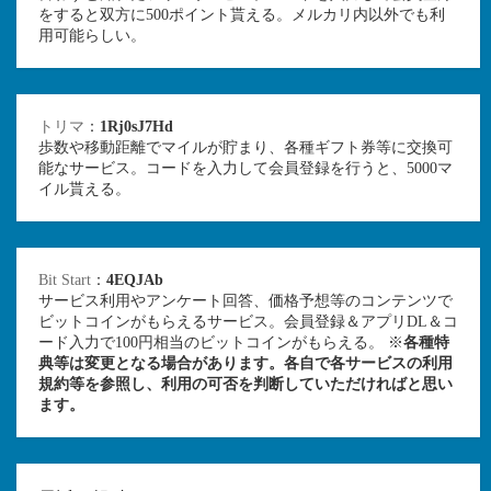
をすると双方に500ポイント貰える。メルカリ内以外でも利
用可能らしい。
トリマ
：
1Rj0sJ7Hd
歩数や移動距離でマイルが貯まり、各種ギフト券等に交換可
能なサービス。コードを入力して会員登録を行うと、5000マ
イル貰える。
Bit Start
：
4EQJAb
サービス利用やアンケート回答、価格予想等のコンテンツで
ビットコインがもらえるサービス。会員登録＆アプリDL＆コ
ード入力で100円相当のビットコインがもらえる。 ※
各種特
典等は変更となる場合があります。各自で各サービスの利用
規約等を参照し、利用の可否を判断していただければと思い
ます。