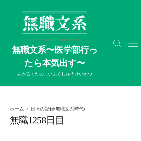
コ
ン
テ
ン
ツ
へ
検
メ
無職文系〜医学部行っ
ス
索
ニ
切
ュ
キ
たら本気出す〜
り
ー
ッ
替
プ
あかるくたのしいふくしゅうせいかつ
え
ホーム
>
日々の記録(無職文系時代)
無職1258日目