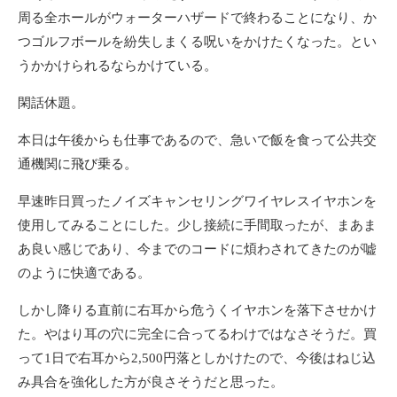
周る全ホールがウォーターハザードで終わることになり、か
つゴルフボールを紛失しまくる呪いをかけたくなった。とい
うかかけられるならかけている。
閑話休題。
本日は午後からも仕事であるので、急いで飯を食って公共交
通機関に飛び乗る。
早速昨日買ったノイズキャンセリングワイヤレスイヤホンを
使用してみることにした。少し接続に手間取ったが、まあま
あ良い感じであり、今までのコードに煩わされてきたのが嘘
のように快適である。
しかし降りる直前に右耳から危うくイヤホンを落下させかけ
た。やはり耳の穴に完全に合ってるわけではなさそうだ。買
って1日で右耳から2,500円落としかけたので、今後はねじ込
み具合を強化した方が良さそうだと思った。