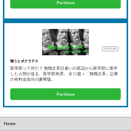
Purchase
2,000Yen
Bulk
嗤うヒポクラテス
医学部って何だ？ 無職文系日雇いの底辺から医学部に進学
した人間が送る、医学部奇譚。 全10篇＋「無職文系」記事
の有料追加分の豪華版。
Purchase
Home