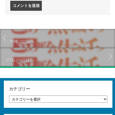
コ
メ
ン
ト
す
る
前の投稿
無職1257日目
次の投稿
無職1259日目
カテゴリー
カ
テ
ゴ
リ