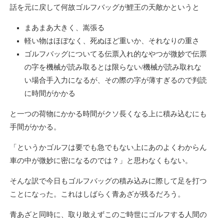
話を元に戻して何故ゴルフバッグが鯉王の天敵かというと
まあまあ大きく、嵩張る
軽い物はほぼなく、死ぬほど重いか、それなりの重さ
ゴルフバッグについてる伝票入れ的なやつが微妙で伝票
の字を機械が読み取るとは限らない/機械が読み取れな
い場合手入力になるが、その際の字が薄すぎるので判読
に時間がかかる
と一つの荷物にかかる時間がクソ長くなる上に積み込むにも
手間がかかる。
「というかゴルフは要でも急でもない上にあのよくわからん
車の中が微妙に密になるのでは？」と思わなくもない。
そんな訳で今日もゴルフバッグの積み込みに際して足を打つ
ことになった。これはしばらく青あざが残るだろう。
青あざと同時に、取り敢えずこのご時世にゴルフする人間の