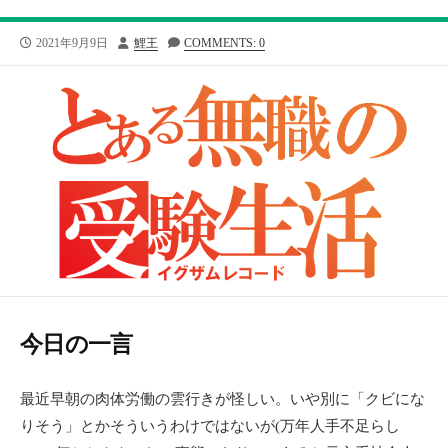
公
投
2021年9月9日
鯉王
COMMENTS: 0
開
稿
日
者
今日の一言
最近早朝の肉体労働の雲行きが怪しい。いや別に「クビにな
りそう」とかそういうわけではないが(万年人手不足らし