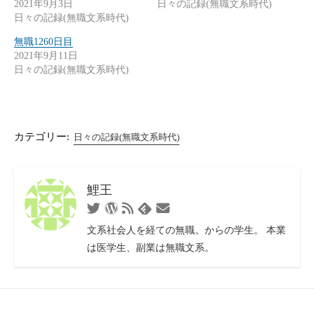
2021年9月3日
日々の記録(無職文系時代)
日々の記録(無職文系時代)
無職1260日目
2021年9月11日
日々の記録(無職文系時代)
カテゴリー:
日々の記録(無職文系時代)
鯉王
Twitter
WordPress
RSS
お
Feedly
フ
問
文系社会人を経ての無職。からの学生。 本業
ィ
い
は医学生、副業は無職文系。
ー
合
ド
わ
せ
フ