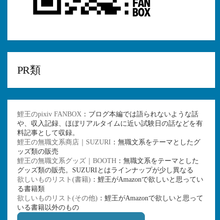
PR類
鯉王のpixiv FANBOX
：ブログ本編では語られないような話
や、収入記録、ほぼリアルタイムに近い試験日の話などを有
料記事として収録。
鯉王の無職文系商店｜SUZURI
：無職文系をテーマとしたグ
ッズ類の販売
鯉王の無職文系グッズ｜BOOTH
：無職文系をテーマとした
グッズ類の販売。SUZURIとはラインナップが少し異なる
欲しいものリスト(書籍)
：鯉王がAmazonで欲しいと思ってい
る書籍類
欲しいものリスト(その他)
：鯉王がAmazonで欲しいと思って
いる書籍以外のもの