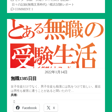
テ
日々の記録(無職文系時代)
/
模試/試験レポート
ゴ
COMMENT: 1
リ
ー
2022年1月14日
無職1385日目
女子生徒だけでなく、男子生徒も痴漢には気をつけて欲しい。最近
は男性も被害に遭うことがあると聞いたので…
共有:
Facebook
X