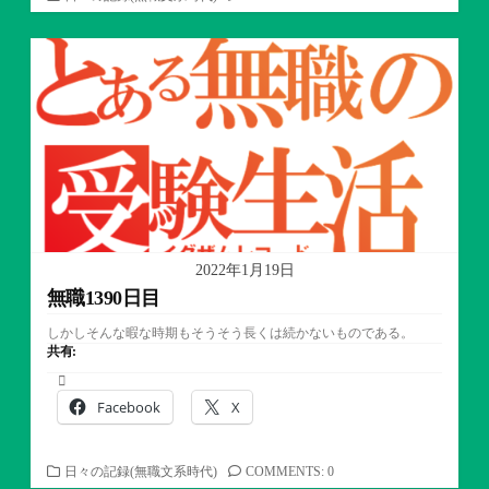
テ
ゴ
リ
ー
2022年1月19日
無職1390日目
しかしそんな暇な時期もそうそう長くは続かないものである。
共有:
Facebook
X
カ
日々の記録(無職文系時代)
COMMENTS: 0