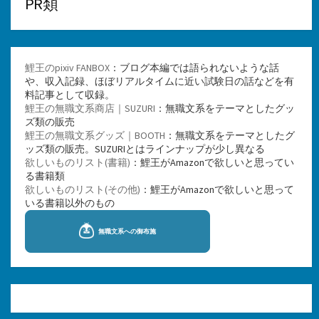
PR類
鯉王のpixiv FANBOX
：ブログ本編では語られないような話
や、収入記録、ほぼリアルタイムに近い試験日の話などを有
料記事として収録。
鯉王の無職文系商店｜SUZURI
：無職文系をテーマとしたグッ
ズ類の販売
鯉王の無職文系グッズ｜BOOTH
：無職文系をテーマとしたグ
ッズ類の販売。SUZURIとはラインナップが少し異なる
欲しいものリスト(書籍)
：鯉王がAmazonで欲しいと思ってい
る書籍類
欲しいものリスト(その他)
：鯉王がAmazonで欲しいと思って
いる書籍以外のもの