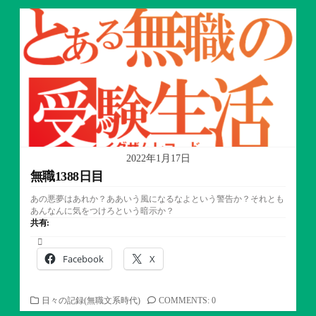
ゴ
リ
ー
2022年1月17日
無職1388日目
あの悪夢はあれか？ああいう風になるなよという警告か？それとも
あんなんに気をつけろという暗示か？
共有:
Facebook
X
カ
日々の記録(無職文系時代)
COMMENTS: 0
テ