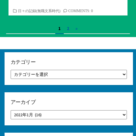
カ
日々の記録(無職文系時代)
COMMENTS: 0
テ
ゴ
投
1
2
»
リ
ー
稿
の
ペ
カテゴリー
ー
カ
テ
ジ
ゴ
リ
送
ー
り
アーカイブ
ア
ー
カ
イ
ブ