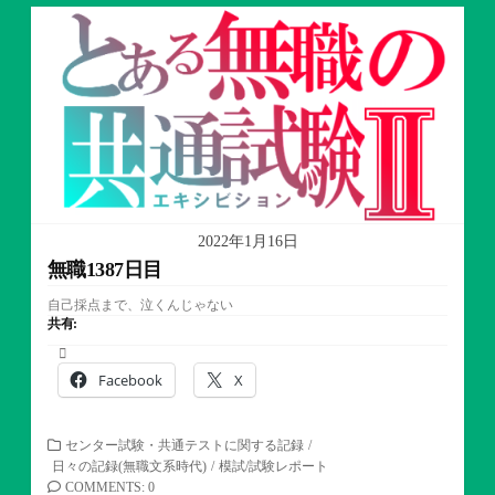
ゴ
リ
ー
2022年1月16日
無職1387日目
自己採点まで、泣くんじゃない
共有:
Facebook
X
カ
センター試験・共通テストに関する記録
/
テ
日々の記録(無職文系時代)
/
模試/試験レポート
ゴ
COMMENTS: 0