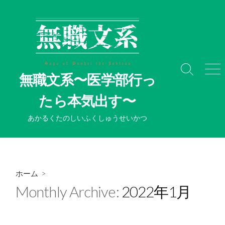
コ
ン
テ
ン
ツ
へ
検
メ
無職文系〜医学部行っ
ス
索
ニ
切
ュ
キ
たら本気出す〜
り
ー
ッ
替
プ
あかるくたのしいふくしゅうせいかつ
え
ホーム
>
Monthly Archive:
2022年1月