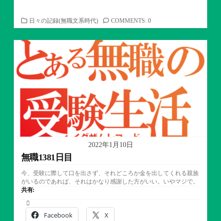
カ
日々の記録(無職文系時代)
COMMENTS: 0
テ
ゴ
リ
ー
2022年1月10日
無職1381日目
今、受験に際して口を出さず、それどころか金を出してくれる親族
がいるのであれば、それはかなり感謝した方がいい。いやマジで。
共有:
Facebook
X