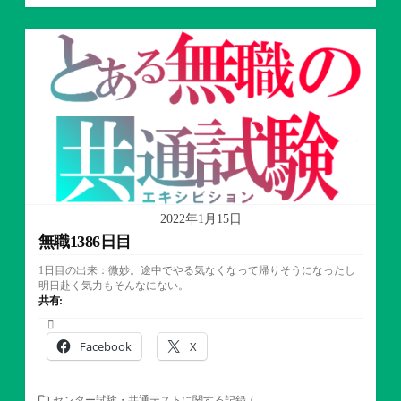
リ
ー
2022年1月15日
無職1386日目
1日目の出来：微妙。途中でやる気なくなって帰りそうになったし
明日赴く気力もそんなにない。
共有:
Facebook
X
カ
センター試験・共通テストに関する記録
/