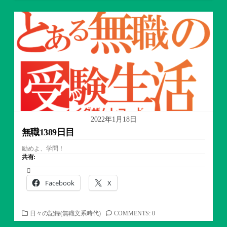
テ
ゴ
リ
ー
2022年1月18日
無職1389日目
励めよ、学問！
共有:
Facebook
X
カ
日々の記録(無職文系時代)
COMMENTS: 0
テ