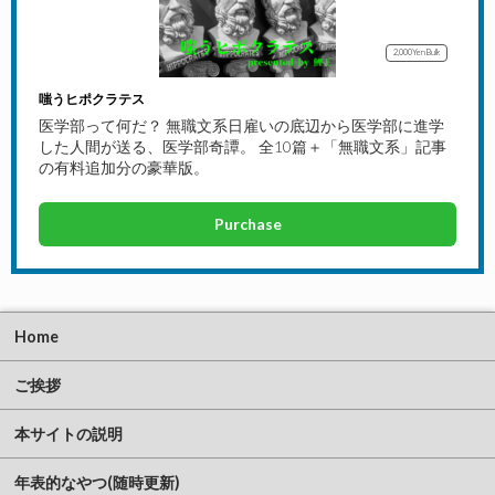
2,000Yen
Bulk
嗤うヒポクラテス
医学部って何だ？ 無職文系日雇いの底辺から医学部に進学
した人間が送る、医学部奇譚。 全10篇＋「無職文系」記事
の有料追加分の豪華版。
Purchase
Home
ご挨拶
本サイトの説明
年表的なやつ(随時更新)