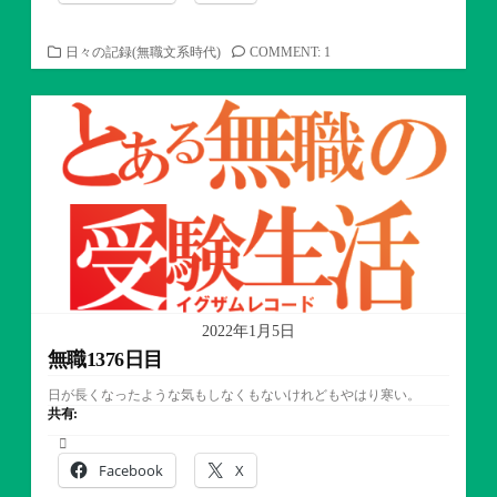
カ
日々の記録(無職文系時代)
COMMENT: 1
テ
ゴ
リ
ー
2022年1月5日
無職1376日目
日が長くなったような気もしなくもないけれどもやはり寒い。
共有:
Facebook
X