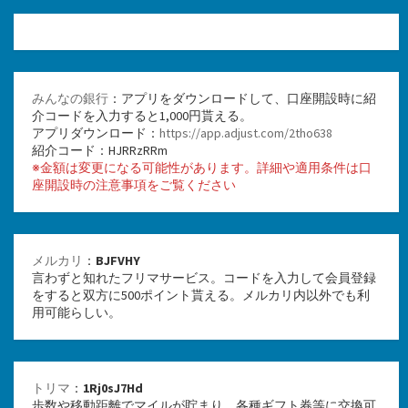
みんなの銀行
：アプリをダウンロードして、口座開設時に紹
介コードを入力すると1,000円貰える。
アプリダウンロード：
https://app.adjust.com/2tho638
紹介コード：HJRRzRRm
※金額は変更になる可能性があります。詳細や適用条件は口
座開設時の注意事項をご覧ください
メルカリ
：
BJFVHY
言わずと知れたフリマサービス。コードを入力して会員登録
をすると双方に500ポイント貰える。メルカリ内以外でも利
用可能らしい。
トリマ
：
1Rj0sJ7Hd
歩数や移動距離でマイルが貯まり、各種ギフト券等に交換可