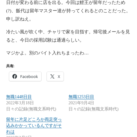
日付が変わる前に店を出る。今回は鯉王が留年だったため
(?)、飯代は留年マスター達が持ってくれるとのことだった。
申し訳ねえ。
冷たい風が吹く中、チャリで家を目指す。帰宅後メールを見
ると、今日の採用試験は通過らしい。
マジかよ。別のバイト入れちまったわ…
共有:
Facebook
X
無職1448日目
無職1253日目
2022年3月18日
2021年9月4日
日々の記録(無職文系時代)
日々の記録(無職文系時代)
留年に片足どころか両足突っ
込みかかっているんですがそ
れは