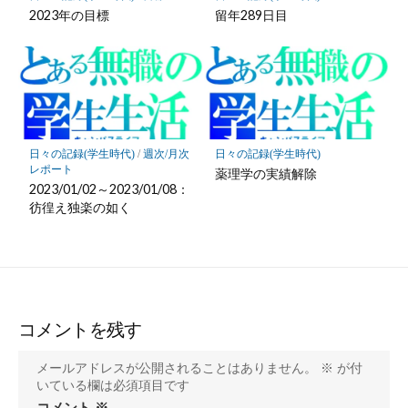
2023年の目標
留年289日目
日々の記録(学生時代)
/
週次/月次
日々の記録(学生時代)
レポート
薬理学の実績解除
2023/01/02～2023/01/08：
彷徨え独楽の如く
コメントを残す
メールアドレスが公開されることはありません。
※
が付
いている欄は必須項目です