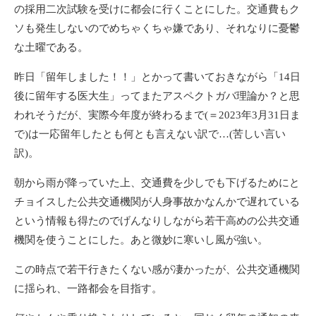
の採用二次試験を受けに都会に行くことにした。交通費もク
ソも発生しないのでめちゃくちゃ嫌であり、それなりに憂鬱
な土曜である。
昨日「留年しました！！」とかって書いておきながら「14日
後に留年する医大生」ってまたアスペクトガバ理論か？と思
われそうだが、実際今年度が終わるまで(＝2023年3月31日ま
で)は一応留年したとも何とも言えない訳で…(苦しい言い
訳)。
朝から雨が降っていた上、交通費を少しでも下げるためにと
チョイスした公共交通機関が人身事故かなんかで遅れている
という情報も得たのでげんなりしながら若干高めの公共交通
機関を使うことにした。あと微妙に寒いし風が強い。
この時点で若干行きたくない感が凄かったが、公共交通機関
に揺られ、一路都会を目指す。