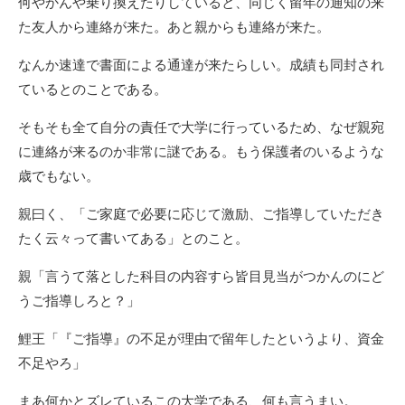
何やかんや乗り換えたりしていると、同じく留年の通知の来
た友人から連絡が来た。あと親からも連絡が来た。
なんか速達で書面による通達が来たらしい。成績も同封され
ているとのことである。
そもそも全て自分の責任で大学に行っているため、なぜ親宛
に連絡が来るのか非常に謎である。もう保護者のいるような
歳でもない。
親曰く、「ご家庭で必要に応じて激励、ご指導していただき
たく云々って書いてある」とのこと。
親「言うて落とした科目の内容すら皆目見当がつかんのにど
うご指導しろと？」
鯉王「『ご指導』の不足が理由で留年したというより、資金
不足やろ」
まあ何かとズレているこの大学である、何も言うまい。