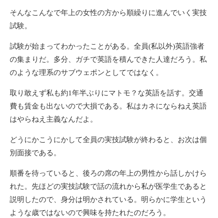
そんなこんなで年上の女性の方から順繰りに進んでいく実技
試験。
試験が始まってわかったことがある。全員(私以外)英語強者
の集まりだ。多分、ガチで英語を積んできた人達だろう。私
のような理系のサブウェポンとしてではなく。
取り敢えず私も約1年半ぶりにマトモ？な英語を話す。交通
費も賃金も出ないので大損である。私はカネにならねえ英語
はやらねえ主義なんだよ。
どうにかこうにかして全員の実技試験が終わると、お次は個
別面接である。
順番を待っていると、後ろの席の年上の男性から話しかけら
れた。先ほどの実技試験で話の流れから私が医学生であると
説明したので、身分は明かされている。明らかに学生という
ような歳ではないので興味を持たれたのだろう。