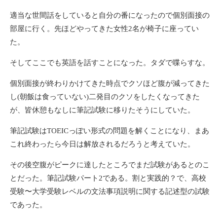
適当な世間話をしていると自分の番になったので個別面接の
部屋に行く。先ほどやってきた女性2名が椅子に座ってい
た。
そしてここでも英語を話すことになった。タダで喋らすな。
個別面接が終わりかけてきた時点でクソほど腹が減ってきた
し(朝飯は食っていない)二発目のクソをしたくなってきた
が、皆休憩もなしに筆記試験に移りたそうにしていた。
筆記試験はTOEICっぽい形式の問題を解くことになり、まあ
これ終わったら今日は解放されるだろうと考えていた。
その後空腹がピークに達したところでまだ試験があるとのこ
とだった。筆記試験パート2である。割と実践的？で、高校
受験〜大学受験レベルの文法事項説明に関する記述型の試験
であった。