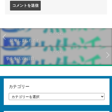
コ
メ
ン
ト
す
る
前の投稿
留年しました！！
次の投稿
学生生活358日目
カテゴリー
カ
テ
ゴ
リ