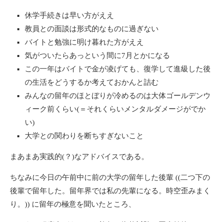
休学手続きは早い方がええ
教員との面談は形式的なものに過ぎない
バイトと勉強に明け暮れた方がええ
気がついたらあっという間に7月とかになる
この一年はバイトで金が凌げても、復学して進級した後
の生活をどうするか考えておかんと詰む
みんなの留年のほとぼりが冷めるのは大体ゴールデンウ
ィーク前くらい(＝それくらいメンタルダメージがでか
い)
大学との関わりを断ちすぎないこと
まあまあ実践的(？)なアドバイスである。
ちなみに今日の午前中に前の大学の留年した後輩 ((二つ下の
後輩で留年した。留年界では私の先輩になる。時空歪みまく
り。)) に留年の極意を聞いたところ、