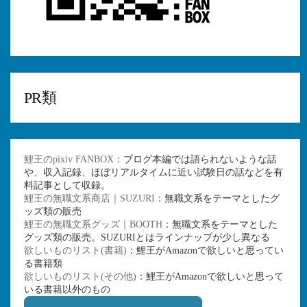
PR類
鯉王のpixiv FANBOX
：ブログ本編では語られないような話
や、収入記録、ほぼリアルタイムに近い試験日の話などを有
料記事として収録。
鯉王の無職文系商店｜SUZURI
：無職文系をテーマとしたグ
ッズ類の販売
鯉王の無職文系グッズ｜BOOTH
：無職文系をテーマとした
グッズ類の販売。SUZURIとはラインナップが少し異なる
欲しいものリスト(書籍)
：鯉王がAmazonで欲しいと思ってい
る書籍類
欲しいものリスト(その他)
：鯉王がAmazonで欲しいと思って
いる書籍以外のもの