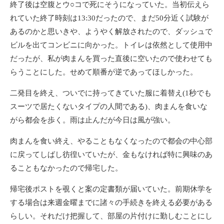
終了後は空腹とウ○コで死にそうになっていた。当初伝えら
れていた終了時刻は13:30だったので、まだ50分近く試験が
あるのかと思いきや、ようやく解放されたので、ダッシュで
ビルを出てコンビニに向かった。トイレは依然として使用中
だったが、私が肉まんを買った直後に空いたので使わせても
らうことにした。せめて順番が逆であってほしかった。
二発目を終え、ついでに持ってきていた服に着替え(1秒でも
スーツで居たくないタイプの人間である)、肉まんを食いな
がら都会を歩く。雨は止んだが今日は風が強い。
肉まんを食い終え、やることもなくなったので都会の中心部
に戻ってしばし彷徨いていたが、金もなければ特に興味のあ
ることもなかったので帰宅した。
帰宅後ポストを覗くと案の定書類が届いていた。前期休学を
する場合は来週金曜までに諸々の手続きを終える必要がある
らしい。それだけ把握して、部屋の片付けに勤しむことにし