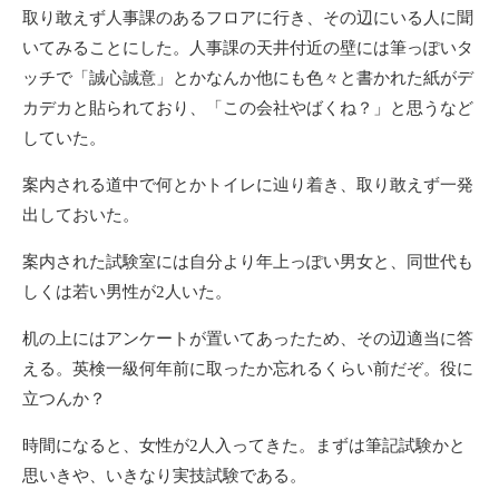
取り敢えず人事課のあるフロアに行き、その辺にいる人に聞
いてみることにした。人事課の天井付近の壁には筆っぽいタ
ッチで「誠心誠意」とかなんか他にも色々と書かれた紙がデ
カデカと貼られており、「この会社やばくね？」と思うなど
していた。
案内される道中で何とかトイレに辿り着き、取り敢えず一発
出しておいた。
案内された試験室には自分より年上っぽい男女と、同世代も
しくは若い男性が2人いた。
机の上にはアンケートが置いてあったため、その辺適当に答
える。英検一級何年前に取ったか忘れるくらい前だぞ。役に
立つんか？
時間になると、女性が2人入ってきた。まずは筆記試験かと
思いきや、いきなり実技試験である。