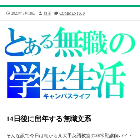
公
投
2023年3月18日
鯉王
COMMENTS: 0
開
稿
日
者
14日後に留年する無職文系
そんな訳で今日は朝から某大手英語教室の非常勤講師バイト