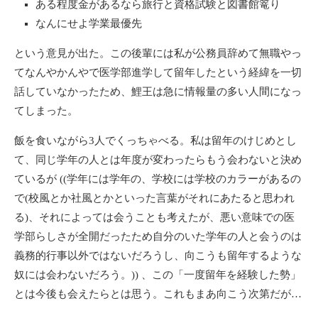
ある程度金があるなら旅行と資格試験と図書館篭り
なんにせよ学業最優先
という意見が出た。この後輩には私が公務員辞めて無職やっ
てなんやかんやで医学部進学して留年したという経緯を一切
話していなかったため、鯉王は急に情報量の多い人間になっ
てしまった。
飯を食いながら3人でくっちゃべる。私は留年のけじめとし
て、同じ学年の人とは年度が変わったらもう会わないと決め
ているが ((学年には学年の、学校には学校のカラーがあるの
で(校風とか社風とかといった言葉がそれにあたると思われ
る)、それによっては会うことも考えたが、悪い意味での医
学部らしさが全開だったため自分のいた学年の人と会うのは
義務的行事以外ではないだろうし、向こうも留年するような
奴には会わないだろう。)) 、この「一度留年を経験した勢」
とは今後も会えたらとは思う。これもまあ向こう次第だが…