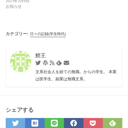
2023年3月6日
お知らせ
カテゴリー:
日々の記録(学生時代)
鯉王
Twitter
WordPress
RSS
お
Feedly
フ
問
文系社会人を経ての無職。からの学生。 本業
ィ
い
は医学生、副業は無職文系。
ー
合
ド
わ
せ
フ
ォ
シェアする
ー
ム
は
Fee
Twitter
LINE
Facebook
Pocket