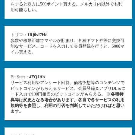
をすると双方に500ポイント貰える。メルカリ内以外でも利
用可能らしい。
トリマ
：
1Rj0sJ7Hd
歩数や移動距離でマイルが貯まり、各種ギフト券等に交換可
能なサービス。コードを入力して会員登録を行うと、5000マ
イル貰える。
Bit Start
：
4EQJAb
サービス利用やアンケート回答、価格予想等のコンテンツで
ビットコインがもらえるサービス。会員登録＆アプリDL＆コ
ード入力で100円相当のビットコインがもらえる。 ※
各種特
典等は変更となる場合があります。各自で各サービスの利用
規約等を参照し、利用の可否を判断していただければと思い
ます。