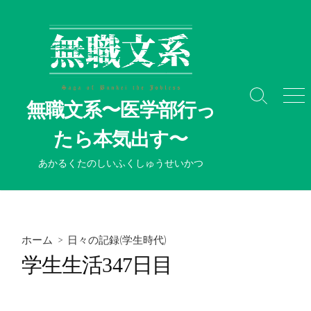
コ
ン
テ
ン
ツ
へ
検
メ
無職文系〜医学部行っ
ス
索
ニ
切
ュ
キ
たら本気出す〜
り
ー
ッ
替
プ
あかるくたのしいふくしゅうせいかつ
え
ホーム
>
日々の記録(学生時代)
学生生活347日目