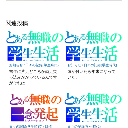
て
で
で
で
で
に
な
購
シ
シ
シ
保
ブ
読
ェ
ェ
ェ
存
ッ
ア
ア
ア
関連投稿
ク
マ
ー
ク
に
保
お知らせ
/
日々の記録(学生時代)
お知らせ
/
日々の記録(学生時代)
存
留年に片足どころか両足突
気が付いたら年末になって
っ込みかかっているんです
いた。
がそれは
日々の記録(学生時代)
/
目標
日々の記録(学生時代)