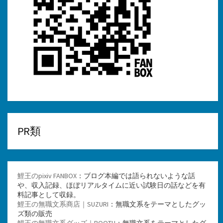
PR類
鯉王のpixiv FANBOX
：ブログ本編では語られないような話
や、収入記録、ほぼリアルタイムに近い試験日の話などを有
料記事として収録。
鯉王の無職文系商店｜SUZURI
：無職文系をテーマとしたグッ
ズ類の販売
鯉王の無職文系グッズ｜BOOTH
：無職文系をテーマとしたグ