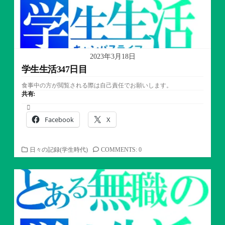
2023年3月18日
学生生活347日目
食事中の方が閲覧される際は自己責任でお願いします。
共有:
Facebook
X
カ
日々の記録(学生時代)
COMMENTS: 0
テ
ゴ
リ
ー