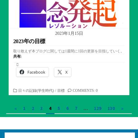
2023年1月15日
2023年の目標
取り敢えず本ブログに関しては1週間に1回の更新を目指していく。
共有:
Facebook
X
カ
日々の記録(学生時代)
/
目標
COMMENTS: 0
テ
ゴ
投
«
1
2
3
4
5
6
7
…
129
130
»
リ
ー
稿
の