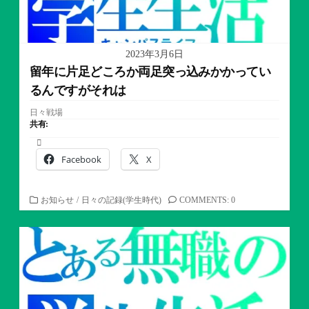
2023年3月6日
留年に片足どころか両足突っ込みかかってい
るんですがそれは
日々戦場
共有:
Facebook
X
カ
お知らせ
/
日々の記録(学生時代)
COMMENTS: 0
テ
ゴ
リ
ー