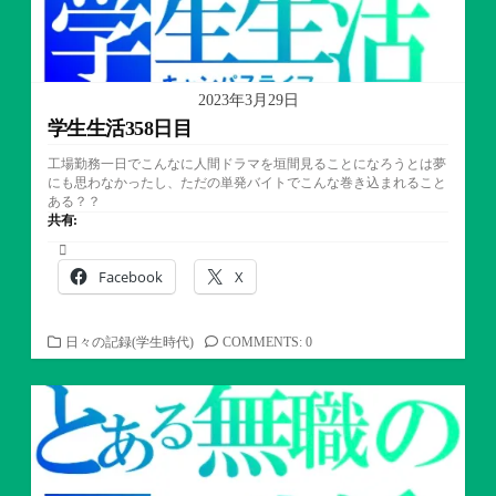
2023年3月29日
学生生活358日目
工場勤務一日でこんなに人間ドラマを垣間見ることになろうとは夢
にも思わなかったし、ただの単発バイトでこんな巻き込まれること
ある？？
共有:
Facebook
X
カ
日々の記録(学生時代)
COMMENTS: 0
テ
ゴ
リ
ー