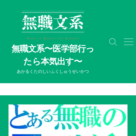
コ
ン
テ
ン
ツ
へ
検
メ
無職文系〜医学部行っ
ス
索
ニ
切
ュ
キ
たら本気出す〜
り
ー
ッ
替
プ
あかるくたのしいふくしゅうせいかつ
え