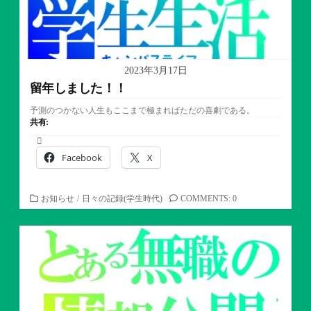
2023年3月17日
留年しました！！
予測のつかない人生もここまで極まればただの喜劇である。
共有:
Facebook
X
カ
お知らせ
/
日々の記録(学生時代)
COMMENTS: 0
テ
ゴ
リ
ー