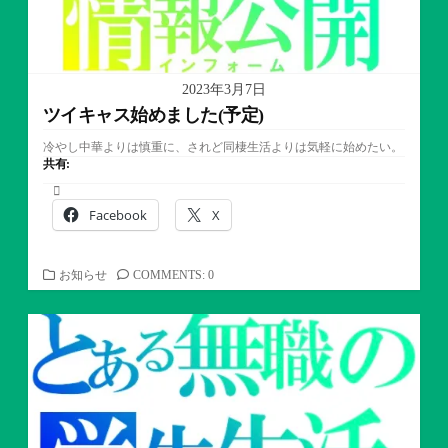
2023年3月7日
ツイキャス始めました(予定)
冷やし中華よりは慎重に、されど同棲生活よりは気軽に始めたい。
共有:
Facebook
X
カ
お知らせ
COMMENTS: 0
テ
ゴ
リ
ー