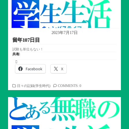
2023年7月17日
留年107日目
試験も単位もない！
共有:
Facebook
X
カ
日々の記録(学生時代)
COMMENTS: 0
テ
ゴ
リ
ー