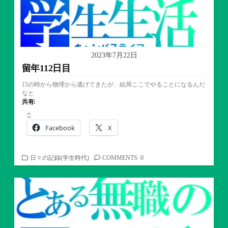
2023年7月22日
留年112日目
15の時から物理から逃げてきたが、結局ここでやることになるんだ
なと
共有:
Facebook
X
カ
日々の記録(学生時代)
COMMENTS: 0
テ
ゴ
リ
ー