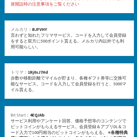
座開設時の注意事項をご覧ください
メルカリ
：
BJFVHY
言わずと知れたフリマサービス。コードを入力して会員登録
をすると双方に500ポイント貰える。メルカリ内以外でも利
用可能らしい。
トリマ
：
1Rj0sJ7Hd
歩数や移動距離でマイルが貯まり、各種ギフト券等に交換可
能なサービス。コードを入力して会員登録を行うと、5000マ
イル貰える。
Bit Start
：
4EQJAb
サービス利用やアンケート回答、価格予想等のコンテンツで
ビットコインがもらえるサービス。会員登録＆アプリDL＆コ
ード入力で100円相当のビットコインがもらえる。 ※
各種特典