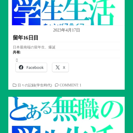
2023年4月17日
留年16日目
日本最南端の留年生、爆誕
共有:
Facebook
X
カ
日々の記録(学生時代)
COMMENT: 1
テ
ゴ
リ
ー