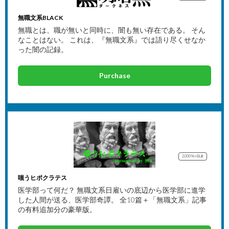
無職文系BLACK
無職とは、職が無いと同時に、闇も無い存在である。 そん
なことはない。 これは、『無職文系』では語り尽くせなか
った闇の記録。
Purchase
2,000Yen
Bulk
嗤うヒポクラテス
医学部って何だ？ 無職文系日雇いの底辺から医学部に進学
した人間が送る、医学部奇譚。 全10篇＋「無職文系」記事
の有料追加分の豪華版。