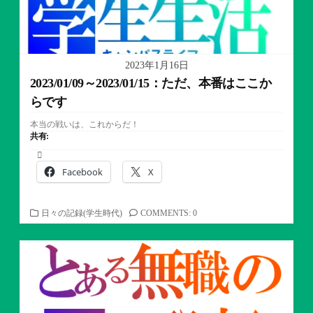
2023年1月16日
2023/01/09～2023/01/15：ただ、本番はここか
らです
本当の戦いは、これからだ！
共有:
Facebook
X
カ
日々の記録(学生時代)
COMMENTS: 0
テ
ゴ
リ
ー