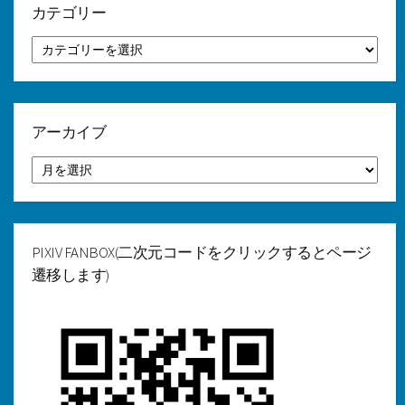
ペ
カテゴリー
ー
カ
テ
ジ
ゴ
リ
送
ー
り
アーカイブ
ア
ー
カ
イ
ブ
PIXIV FANBOX(二次元コードをクリックするとページ
遷移します)