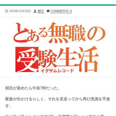
公
投
2018年10月20日
鯉王
COMMENTS: 0
開
稿
日
者
朝目が覚めたら午前7時だった。
家族が出かけるらしく、それを見送ってから再び意識を手放
す。