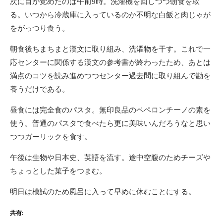
次に目が覚めたのは午前9時。洗濯機を回しつつ朝食を取
る。いつから冷蔵庫に入っているのか不明な白飯と肉じゃが
をがっつり食う。
朝食後ちまちまと漢文に取り組み、洗濯物を干す。これで一
応センターに関係する漢文の参考書が終わったため、あとは
満点のコツを読み進めつつセンター過去問に取り組んで勘を
養うだけである。
昼食には完全食のパスタ。無印良品のペペロンチーノの素を
使う。普通のパスタで食べたら更に美味いんだろうなと思い
つつガーリックを食す。
午後は生物や日本史、英語を流す。途中空腹のためチーズや
ちょっとした菓子をつまむ。
明日は模試のため風呂に入って早めに休むことにする。
共有: