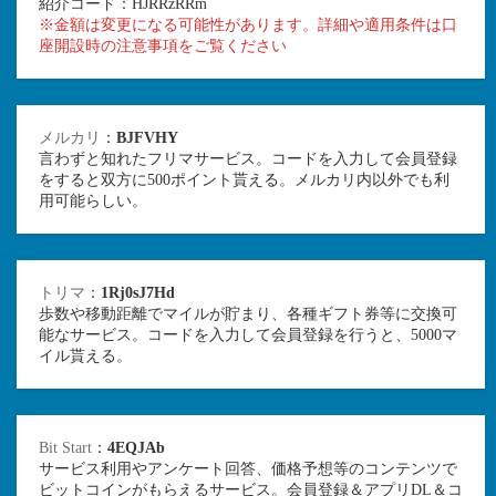
紹介コード：HJRRzRRm
※金額は変更になる可能性があります。詳細や適用条件は口
座開設時の注意事項をご覧ください
メルカリ
：
BJFVHY
言わずと知れたフリマサービス。コードを入力して会員登録
をすると双方に500ポイント貰える。メルカリ内以外でも利
用可能らしい。
トリマ
：
1Rj0sJ7Hd
歩数や移動距離でマイルが貯まり、各種ギフト券等に交換可
能なサービス。コードを入力して会員登録を行うと、5000マ
イル貰える。
Bit Start
：
4EQJAb
サービス利用やアンケート回答、価格予想等のコンテンツで
ビットコインがもらえるサービス。会員登録＆アプリDL＆コ