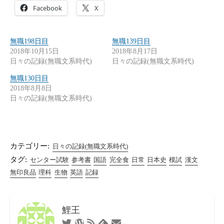
Facebook
X
無職198日目
無職139日目
2018年10月15日
2018年8月17日
日々の記録(無職文系時代)
日々の記録(無職文系時代)
無職130日目
2018年8月8日
日々の記録(無職文系時代)
カテゴリー:
日々の記録(無職文系時代)
タグ:
センター試験
参考書
国語
完全食
日常
日本史
模試
漢文
無印良品
理科
生物
英語
記録
鯉王
Twitter
WordPress
RSS
お
Feedly