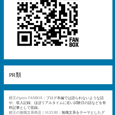
PR類
鯉王のpixiv FANBOX
：ブログ本編では語られないような話
や、収入記録、ほぼリアルタイムに近い試験日の話などを有
料記事として収録。
鯉王の無職文系商店｜SUZURI
：無職文系をテーマとしたグ