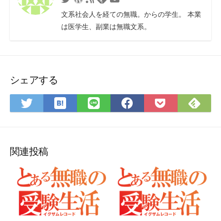
フ
問
文系社会人を経ての無職。からの学生。 本業
ィ
い
は医学生、副業は無職文系。
ー
合
ド
わ
せ
フ
ォ
シェアする
ー
ム
は
Fee
Twitter
LINE
Facebook
Pocket
て
で
で
で
で
に
な
購
シ
シ
シ
保
ブ
読
ェ
ェ
ェ
存
ッ
ア
ア
ア
関連投稿
ク
マ
ー
ク
に
保