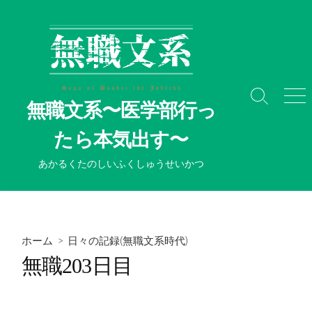
コ
ン
テ
ン
ツ
へ
検
メ
無職文系〜医学部行っ
ス
索
ニ
切
ュ
キ
たら本気出す〜
り
ー
ッ
替
プ
あかるくたのしいふくしゅうせいかつ
え
ホーム
>
日々の記録(無職文系時代)
無職203日目