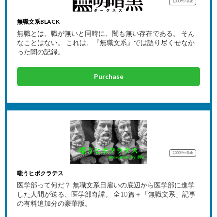
1,000Yen
Bulk
無職文系BLACK
無職とは、職が無いと同時に、闇も無い存在である。 そん
なことはない。 これは、『無職文系』では語り尽くせなか
った闇の記録。
Purchase
2,000Yen
Bulk
嗤うヒポクラテス
医学部って何だ？ 無職文系日雇いの底辺から医学部に進学
した人間が送る、医学部奇譚。 全10篇＋「無職文系」記事
の有料追加分の豪華版。