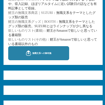
や、収入記録、ほぼリアルタイムに近い試験日の話などを有
料記事として収録。
鯉王の無職文系商店｜SUZURI
：無職文系をテーマとしたグ
ッズ類の販売
鯉王の無職文系グッズ｜BOOTH
：無職文系をテーマとした
グッズ類の販売。SUZURIとはラインナップが少し異なる
欲しいものリスト(書籍)
：鯉王がAmazonで欲しいと思ってい
る書籍類
欲しいものリスト(その他)
：鯉王がAmazonで欲しいと思って
いる書籍以外のもの