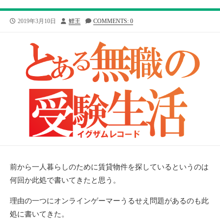
公
投
2019年3月10日
鯉王
COMMENTS: 0
開
稿
日
者
前から一人暮らしのために賃貸物件を探しているというのは
何回か此処で書いてきたと思う。
理由の一つにオンラインゲーマーうるせえ問題があるのも此
処に書いてきた。