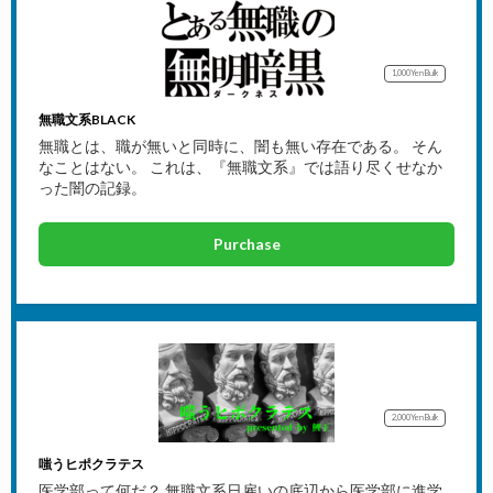
1,000Yen
Bulk
無職文系BLACK
無職とは、職が無いと同時に、闇も無い存在である。 そん
なことはない。 これは、『無職文系』では語り尽くせなか
った闇の記録。
Purchase
2,000Yen
Bulk
嗤うヒポクラテス
医学部って何だ？ 無職文系日雇いの底辺から医学部に進学