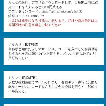
みんなの銀行
：アプリをダウンロードして、口座開設時に紹
介コードを入力すると1,000円貰える。
アプリダウンロード：
https://app.adjust.com/2tho638
紹介コード：HJRRzRRm
※金額は変更になる可能性があります。詳細や適用条件は口
座開設時の注意事項をご覧ください
メルカリ
：
BJFVHY
言わずと知れたフリマサービス。コードを入力して会員登録
をすると双方に500ポイント貰える。メルカリ内以外でも利
用可能らしい。
トリマ
：
1Rj0sJ7Hd
歩数や移動距離でマイルが貯まり、各種ギフト券等に交換可
能なサービス。コードを入力して会員登録を行うと、5000マ
イル貰える。