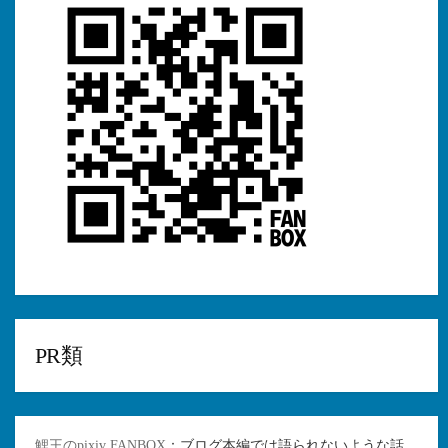
PR類
鯉王のpixiv FANBOX
：ブログ本編では語られないような話