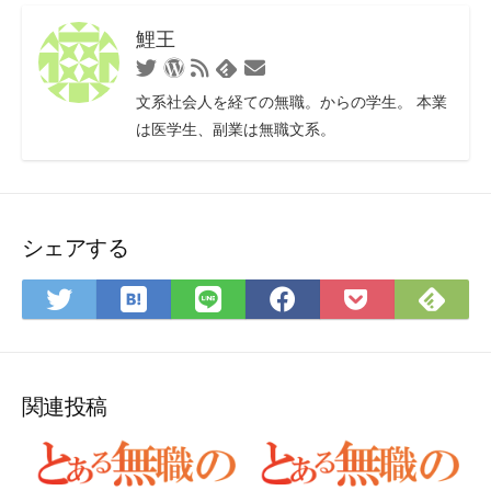
鯉王
Twitter
WordPress
RSS
お
Feedly
フ
問
文系社会人を経ての無職。からの学生。 本業
ィ
い
は医学生、副業は無職文系。
ー
合
ド
わ
せ
フ
ォ
シェアする
ー
ム
は
Fee
Twitter
LINE
Facebook
Pocket
て
で
で
で
で
に
な
購
シ
シ
シ
保
ブ
読
ェ
ェ
ェ
存
ッ
ア
ア
ア
関連投稿
ク
マ
ー