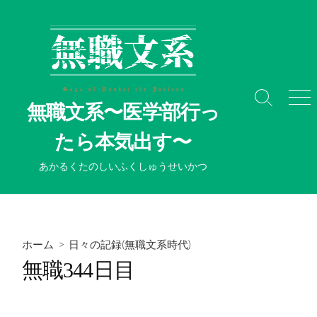
コ
ン
テ
ン
ツ
へ
検
メ
無職文系〜医学部行っ
ス
索
ニ
切
ュ
キ
たら本気出す〜
り
ー
ッ
替
プ
あかるくたのしいふくしゅうせいかつ
え
ホーム
>
日々の記録(無職文系時代)
無職344日目