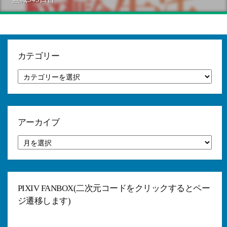
カテゴリー
カ
テ
ゴ
リ
ー
アーカイブ
ア
ー
カ
イ
ブ
PIXIV FANBOX(二次元コードをクリックするとペー
ジ遷移します)