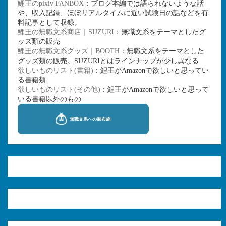
鯉王のpixiv FANBOX
：ブログ本編では語られないような話
や、収入記録、ほぼリアルタイムに近い試験日の話などを有
料記事として収録。
鯉王の無職文系商店｜SUZURI
：無職文系をテーマとしたグ
ッズ類の販売
鯉王の無職文系グッズ｜BOOTH
：無職文系をテーマとした
グッズ類の販売。SUZURIとはラインナップが少し異なる
欲しいものリスト(書籍)
：鯉王がAmazonで欲しいと思ってい
る書籍類
欲しいものリスト(その他)
：鯉王がAmazonで欲しいと思って
いる書籍以外のもの