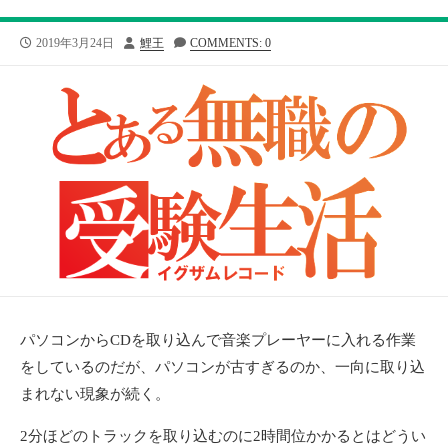
公
投
2019年3月24日
鯉王
COMMENTS: 0
開
稿
日
者
パソコンからCDを取り込んで音楽プレーヤーに入れる作業
をしているのだが、パソコンが古すぎるのか、一向に取り込
まれない現象が続く。
2分ほどのトラックを取り込むのに2時間位かかるとはどうい