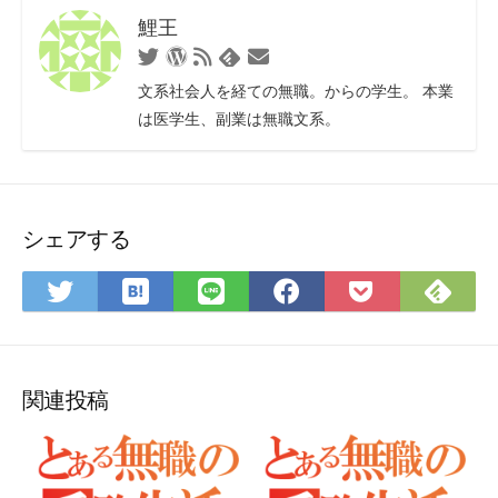
鯉王
Twitter
WordPress
RSS
お
Feedly
フ
問
文系社会人を経ての無職。からの学生。 本業
ィ
い
は医学生、副業は無職文系。
ー
合
ド
わ
せ
フ
ォ
シェアする
ー
ム
は
Fee
Twitter
LINE
Facebook
Pocket
て
で
で
で
で
に
な
購
シ
シ
シ
保
ブ
読
ェ
ェ
ェ
存
ッ
ア
ア
ア
関連投稿
ク
マ
ー