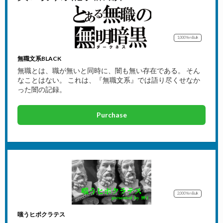
1,000Yen
Bulk
無職文系BLACK
無職とは、職が無いと同時に、闇も無い存在である。 そん
なことはない。 これは、『無職文系』では語り尽くせなか
った闇の記録。
Purchase
2,000Yen
Bulk
嗤うヒポクラテス