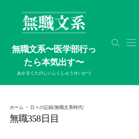
コ
ン
テ
ン
ツ
へ
検
メ
無職文系〜医学部行っ
ス
索
ニ
切
ュ
キ
たら本気出す〜
り
ー
ッ
替
プ
あかるくたのしいふくしゅうせいかつ
え
ホーム
>
日々の記録(無職文系時代)
無職358日目