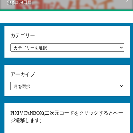
無職359日目
カテゴリー
カ
テ
ゴ
リ
ー
アーカイブ
ア
ー
カ
イ
ブ
PIXIV FANBOX(二次元コードをクリックするとペー
ジ遷移します)