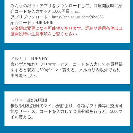
みんなの銀行
：アプリをダウンロードして、口座開設時に紹
介コードを入力すると1,000円貰える。
アプリダウンロード：
https://app.adjust.com/2tho638
紹介コード：HJRRzRRm
※金額は変更になる可能性があります。詳細や適用条件は口
座開設時の注意事項をご覧ください
メルカリ
：
BJFVHY
言わずと知れたフリマサービス。コードを入力して会員登録
をすると双方に500ポイント貰える。メルカリ内以外でも利
用可能らしい。
トリマ
：
1Rj0sJ7Hd
歩数や移動距離でマイルが貯まり、各種ギフト券等に交換可
能なサービス。コードを入力して会員登録を行うと、5000マ
イル貰える。