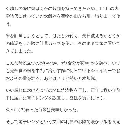
引越しの際に幾ばくかの穀類を持ってきたため、1回目の大
学時代に使っていた炊飯器を荷物の山から引っ張り出して使
う。
米を計量しようとして、はたと気付く。先日使えるかどうか
の確認をした際に計量カップを使い、そのまま実家に置いて
きてしまった。
こんな時役立つのがGoogle。米1合分が何mLかを調べ、いつ
も完全食の粉を牛乳に溶かす際に使っているシェイカーでお
およその量を計る。あとはノリと勢いと水加減。
いい感じに炊けるまでの間に洗濯物を干し、正午に近い午前
中に届いた電子レンジを設置し、昼飯を買いに行く。
久々に(？)食った白米は美味しかった。
そして電子レンジという文明の利器のお陰で暖かい飯を食え