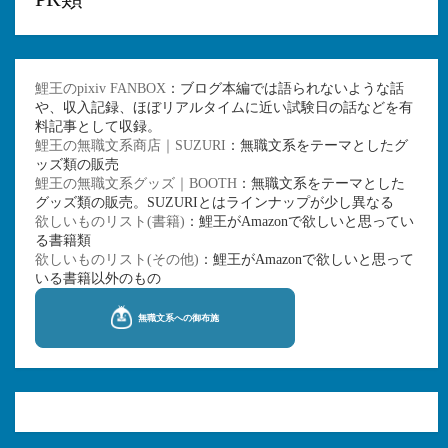
鯉王のpixiv FANBOX
：ブログ本編では語られないような話
や、収入記録、ほぼリアルタイムに近い試験日の話などを有
料記事として収録。
鯉王の無職文系商店｜SUZURI
：無職文系をテーマとしたグ
ッズ類の販売
鯉王の無職文系グッズ｜BOOTH
：無職文系をテーマとした
グッズ類の販売。SUZURIとはラインナップが少し異なる
欲しいものリスト(書籍)
：鯉王がAmazonで欲しいと思ってい
る書籍類
欲しいものリスト(その他)
：鯉王がAmazonで欲しいと思って
いる書籍以外のもの