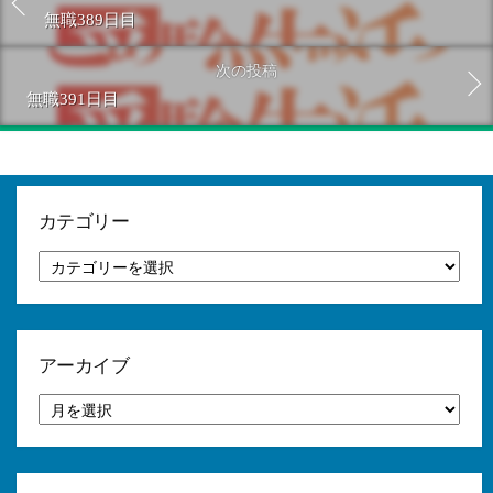
無職389日目
次の投稿
無職391日目
カテゴリー
カ
テ
ゴ
リ
ー
アーカイブ
ア
ー
カ
イ
ブ