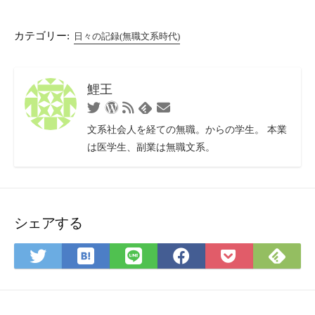
カテゴリー:
日々の記録(無職文系時代)
鯉王
Twitter
WordPress
RSS
お
Feedly
フ
問
文系社会人を経ての無職。からの学生。 本業
ィ
い
は医学生、副業は無職文系。
ー
合
ド
わ
せ
フ
ォ
シェアする
ー
ム
は
Fee
Twitter
LINE
Facebook
Pocket
て
で
で
で
で
に
な
購
シ
シ
シ
保
ブ
読
ェ
ェ
ェ
存