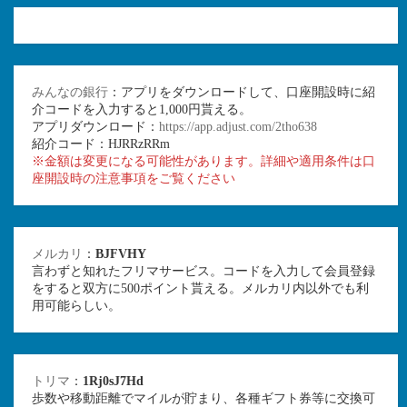
みんなの銀行
：アプリをダウンロードして、口座開設時に紹
介コードを入力すると1,000円貰える。
アプリダウンロード：
https://app.adjust.com/2tho638
紹介コード：HJRRzRRm
※金額は変更になる可能性があります。詳細や適用条件は口
座開設時の注意事項をご覧ください
メルカリ
：
BJFVHY
言わずと知れたフリマサービス。コードを入力して会員登録
をすると双方に500ポイント貰える。メルカリ内以外でも利
用可能らしい。
トリマ
：
1Rj0sJ7Hd
歩数や移動距離でマイルが貯まり、各種ギフト券等に交換可