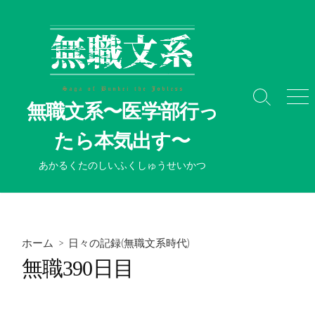
コ
ン
テ
ン
ツ
へ
検
メ
無職文系〜医学部行っ
ス
索
ニ
切
ュ
キ
たら本気出す〜
り
ー
ッ
替
プ
あかるくたのしいふくしゅうせいかつ
え
ホーム
>
日々の記録(無職文系時代)
無職390日目