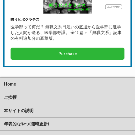
2,000Yen
Bulk
嗤うヒポクラテス
医学部って何だ？ 無職文系日雇いの底辺から医学部に進学
した人間が送る、医学部奇譚。 全10篇＋「無職文系」記事
の有料追加分の豪華版。
Purchase
Home
ご挨拶
本サイトの説明
年表的なやつ(随時更新)