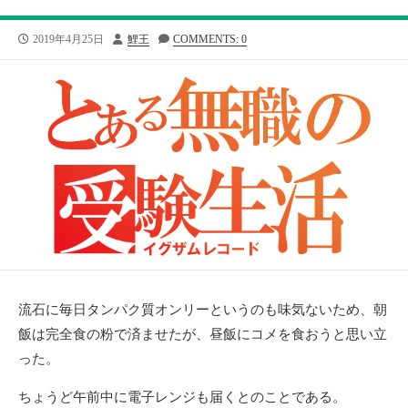
公
投
2019年4月25日
鯉王
COMMENTS: 0
開
稿
日
者
流石に毎日タンパク質オンリーというのも味気ないため、朝
飯は完全食の粉で済ませたが、昼飯にコメを食おうと思い立
った。
ちょうど午前中に電子レンジも届くとのことである。