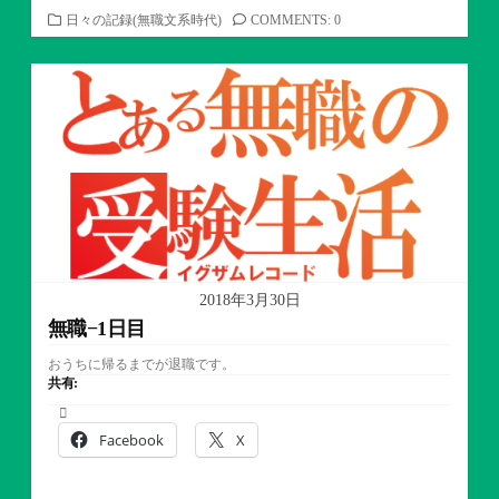
カ
日々の記録(無職文系時代)
COMMENTS: 0
テ
ゴ
リ
ー
2018年3月30日
無職−1日目
おうちに帰るまでが退職です。
共有:
Facebook
X