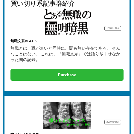
買い切り系記事群紹介
1,000Yen
Bulk
無職文系BLACK
無職とは、職が無いと同時に、闇も無い存在である。 そん
なことはない。 これは、『無職文系』では語り尽くせなか
った闇の記録。
Purchase
2,000Yen
Bulk