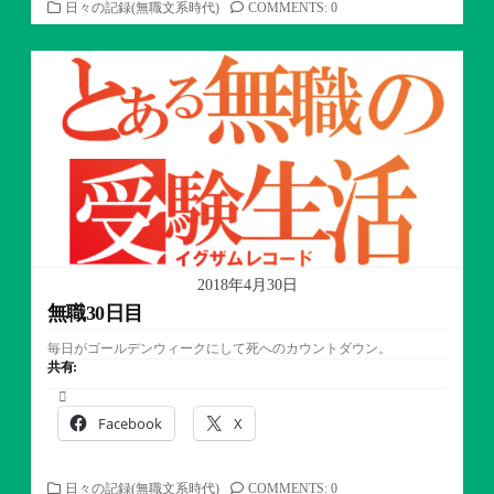
カ
日々の記録(無職文系時代)
COMMENTS: 0
テ
ゴ
リ
ー
2018年4月30日
無職30日目
毎日がゴールデンウィークにして死へのカウントダウン。
共有:
Facebook
X
カ
日々の記録(無職文系時代)
COMMENTS: 0