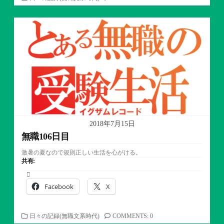
テ
ゴ
リ
ー
2018年7月15日
無職106日目
激暑の夏なので規則正しい生活を心がける。
共有:
Facebook
X
カ
日々の記録(無職文系時代)
COMMENTS: 0