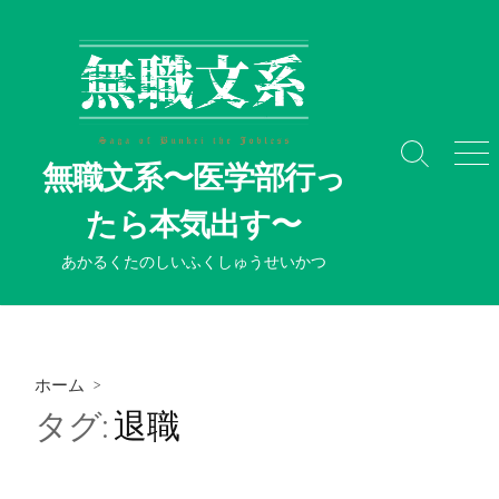
コ
ン
テ
ン
ツ
へ
検
メ
無職文系〜医学部行っ
ス
索
ニ
切
ュ
キ
たら本気出す〜
り
ー
ッ
替
プ
あかるくたのしいふくしゅうせいかつ
え
ホーム
>
タグ:
退職