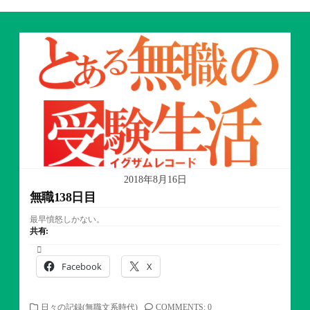
2018年8月16日
無職138日目
最早憤怒しかない。
共有:
Facebook
X
カ
日々の記録(無職文系時代)
COMMENTS: 0