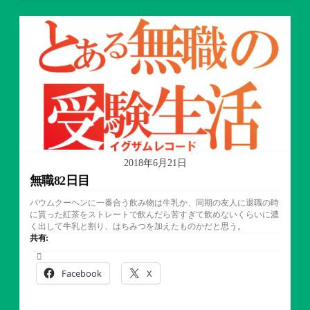
テ
ゴ
リ
ー
2018年6月21日
無職82日目
バウムクーヘンに一番合う飲み物は牛乳か、同期の友人に退職の時
に貰った紅茶をストレートで飲んだら苦すぎて飲めないくらいに濃
く出して牛乳と割り、はちみつを加えたものかだと思う。
共有:
Facebook
X