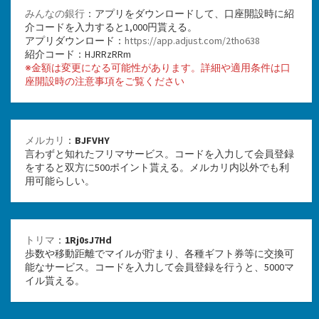
みんなの銀行
：アプリをダウンロードして、口座開設時に紹
介コードを入力すると1,000円貰える。
アプリダウンロード：
https://app.adjust.com/2tho638
紹介コード：HJRRzRRm
※金額は変更になる可能性があります。詳細や適用条件は口
座開設時の注意事項をご覧ください
メルカリ
：
BJFVHY
言わずと知れたフリマサービス。コードを入力して会員登録
をすると双方に500ポイント貰える。メルカリ内以外でも利
用可能らしい。
トリマ
：
1Rj0sJ7Hd
歩数や移動距離でマイルが貯まり、各種ギフト券等に交換可
能なサービス。コードを入力して会員登録を行うと、5000マ
イル貰える。