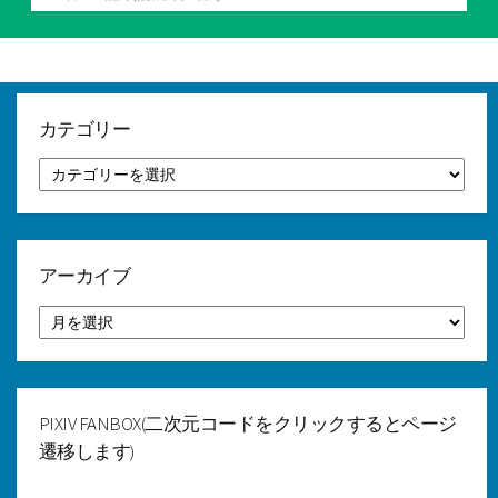
テ
ゴ
リ
ー
カテゴリー
カ
テ
ゴ
リ
ー
アーカイブ
ア
ー
カ
イ
ブ
PIXIV FANBOX(二次元コードをクリックするとページ
遷移します)