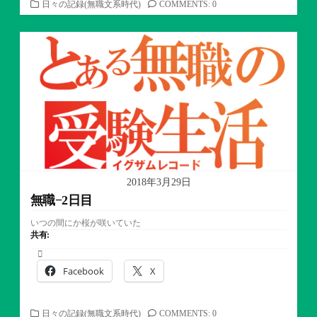
カ
日々の記録(無職文系時代)
COMMENTS: 0
テ
ゴ
リ
ー
2018年3月29日
無職−2日目
いつの間にか桜が咲いていた
共有:
Facebook
X
カ
日々の記録(無職文系時代)
COMMENTS: 0