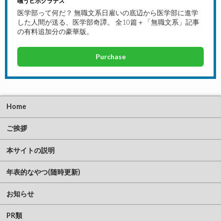
嗤うヒポクラテス
医学部って何だ？ 無職文系日雇いの底辺から医学部に進学
した人間が送る、医学部奇譚。 全10篇＋「無職文系」記事
の有料追加分の豪華版。
Purchase
Home
ご挨拶
本サイトの説明
年表的なやつ(随時更新)
お知らせ
PR類