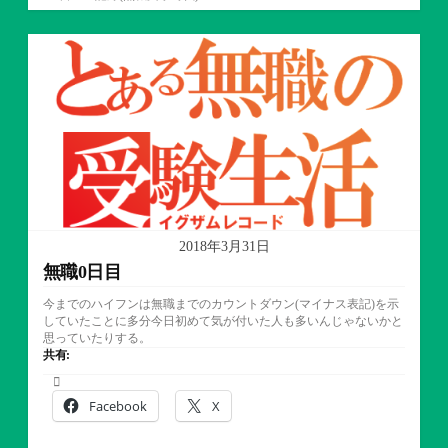
テ
ゴ
リ
ー
2018年3月31日
無職0日目
今までのハイフンは無職までのカウントダウン(マイナス表記)を示
していたことに多分今日初めて気が付いた人も多いんじゃないかと
思っていたりする。
共有:
Facebook
X