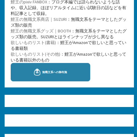
鯉王のpixiv FANBOX
：ブログ本編では語られないような話
や、収入記録、ほぼリアルタイムに近い試験日の話などを有
料記事として収録。
鯉王の無職文系商店｜SUZURI
：無職文系をテーマとしたグッ
ズ類の販売
鯉王の無職文系グッズ｜BOOTH
：無職文系をテーマとしたグ
ッズ類の販売。SUZURIとはラインナップが少し異なる
欲しいものリスト(書籍)
：鯉王がAmazonで欲しいと思ってい
る書籍類
欲しいものリスト(その他)
：鯉王がAmazonで欲しいと思って
いる書籍以外のもの