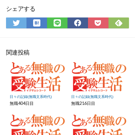
ォ
シェアする
ー
ム
は
Fee
Twitter
LINE
Facebook
Pocket
て
で
で
で
で
に
な
購
シ
シ
シ
保
ブ
読
ェ
ェ
ェ
存
ッ
ア
ア
ア
関連投稿
ク
マ
ー
ク
に
保
日々の記録(無職文系時代)
日々の記録(無職文系時代)
存
無職404日目
無職216日目