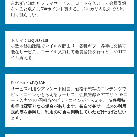
言わずと知れたフリマサービス。コードを入力して会員登録
をすると双方に500ポイント貰える。メルカリ内以外でも利
用可能らしい。
トリマ
：
1Rj0sJ7Hd
歩数や移動距離でマイルが貯まり、各種ギフト券等に交換可
能なサービス。コードを入力して会員登録を行うと、5000マ
イル貰える。
Bit Start
：
4EQJAb
サービス利用やアンケート回答、価格予想等のコンテンツで
ビットコインがもらえるサービス。会員登録＆アプリDL＆コ
ード入力で100円相当のビットコインがもらえる。 ※
各種特
典等は変更となる場合があります。各自で各サービスの利用
規約等を参照し、利用の可否を判断していただければと思い
ます。