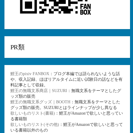
PR類
鯉王のpixiv FANBOX
：ブログ本編では語られないような話
や、収入記録、ほぼリアルタイムに近い試験日の話などを有
料記事として収録。
鯉王の無職文系商店｜SUZURI
：無職文系をテーマとしたグ
ッズ類の販売
鯉王の無職文系グッズ｜BOOTH
：無職文系をテーマとした
グッズ類の販売。SUZURIとはラインナップが少し異なる
欲しいものリスト(書籍)
：鯉王がAmazonで欲しいと思ってい
る書籍類
欲しいものリスト(その他)
：鯉王がAmazonで欲しいと思って
いる書籍以外のもの