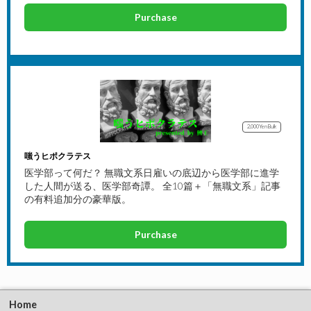
Purchase
2,000Yen
Bulk
嗤うヒポクラテス
医学部って何だ？ 無職文系日雇いの底辺から医学部に進学
した人間が送る、医学部奇譚。 全10篇＋「無職文系」記事
の有料追加分の豪華版。
Purchase
Home