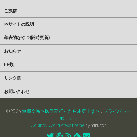
ご挨拶
本サイトの説明
年表的なやつ(随時更新)
お知らせ
PR類
リンク集
お問い合わせ
©2026
無職文系〜医学部行ったら本気出す〜
/
プライバシー
ポリシー
Coldbox WordPress theme
by mirucon
Twitter
WordPress
RSS
Feedly
お