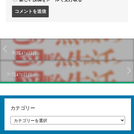
コ
メ
ン
ト
す
る
前の投稿
無職474日目
次の投稿
無職476日目
カテゴリー
カ
テ
ゴ