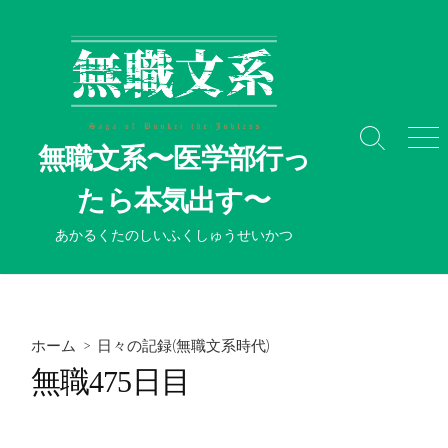
コ
ン
テ
ン
ツ
へ
検
メ
無職文系〜医学部行っ
ス
索
ニ
切
ュ
キ
たら本気出す〜
り
ー
ッ
替
プ
あかるくたのしいふくしゅうせいかつ
え
ホーム
>
日々の記録(無職文系時代)
無職475日目