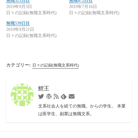
無職521日目
無職472日目
2019年9月3日
2019年7月16日
日々の記録(無職文系時代)
日々の記録(無職文系時代)
無職539日目
2019年9月21日
日々の記録(無職文系時代)
カテゴリー:
日々の記録(無職文系時代)
鯉王
Twitter
WordPress
RSS
お
Feedly
フ
問
文系社会人を経ての無職。からの学生。 本業
ィ
い
は医学生、副業は無職文系。
ー
合
ド
わ
せ
フ