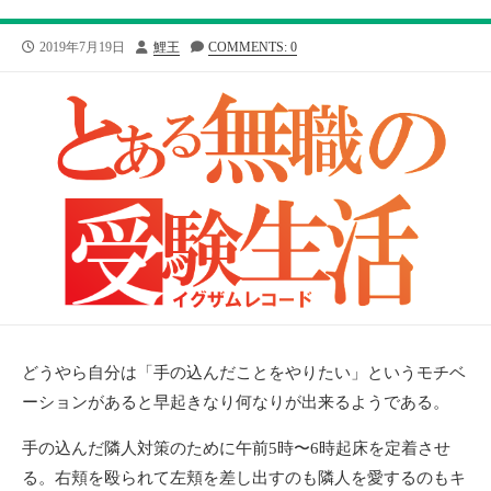
公
投
2019年7月19日
鯉王
COMMENTS: 0
開
稿
日
者
どうやら自分は「手の込んだことをやりたい」というモチベ
ーションがあると早起きなり何なりが出来るようである。
手の込んだ隣人対策のために午前5時〜6時起床を定着させ
る。右頬を殴られて左頬を差し出すのも隣人を愛するのもキ