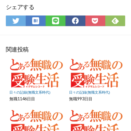
ォ
シェアする
ー
ム
は
Fee
Twitter
LINE
Facebook
Pocket
て
で
で
で
で
に
な
購
シ
シ
シ
保
ブ
読
ェ
ェ
ェ
存
ッ
ア
ア
ア
関連投稿
ク
マ
ー
ク
に
保
日々の記録(無職文系時代)
日々の記録(無職文系時代)
存
無職1146日目
無職993日目