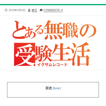
公
投
2019年9月6日
鯉王
COMMENTS: 0
開
稿
日
者
目次
[
hide
]