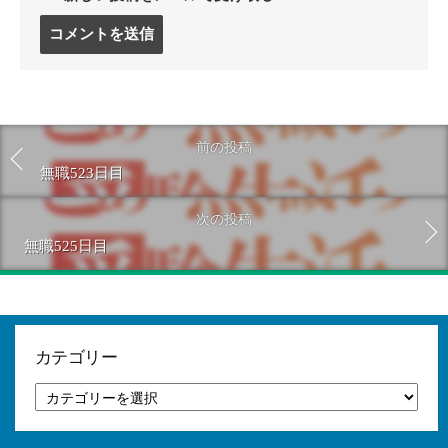
コ
メ
ン
ト
す
る
前の投稿
無職523日目
次の投稿
無職525日目
カテゴリー
カ
テ
ゴ