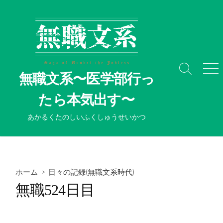
コ
ン
テ
ン
ツ
へ
検
メ
無職文系〜医学部行っ
ス
索
ニ
切
ュ
キ
たら本気出す〜
り
ー
ッ
替
プ
あかるくたのしいふくしゅうせいかつ
え
ホーム
>
日々の記録(無職文系時代)
無職524日目