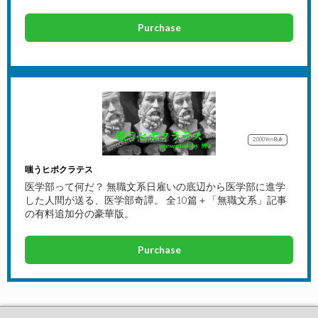
Purchase
2,000Yen
Bulk
嗤うヒポクラテス
医学部って何だ？ 無職文系日雇いの底辺から医学部に進学
した人間が送る、医学部奇譚。 全10篇＋「無職文系」記事
の有料追加分の豪華版。
Purchase