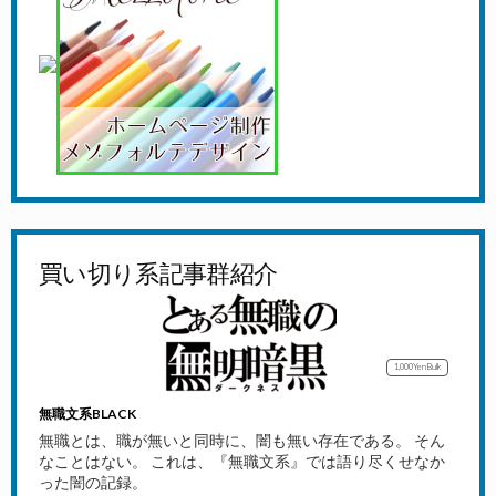
買い切り系記事群紹介
1,000Yen
Bulk
無職文系BLACK
無職とは、職が無いと同時に、闇も無い存在である。 そん
なことはない。 これは、『無職文系』では語り尽くせなか
った闇の記録。