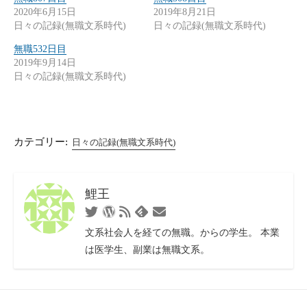
2020年6月15日
2019年8月21日
日々の記録(無職文系時代)
日々の記録(無職文系時代)
無職532日目
2019年9月14日
日々の記録(無職文系時代)
カテゴリー:
日々の記録(無職文系時代)
鯉王
Twitter
WordPress
RSS
お
Feedly
フ
問
文系社会人を経ての無職。からの学生。 本業
ィ
い
は医学生、副業は無職文系。
ー
合
ド
わ
せ
フ