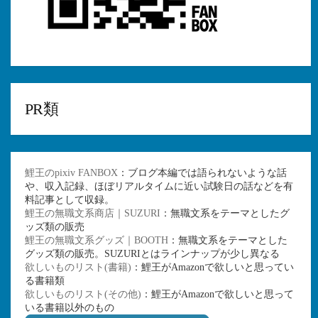
PR類
鯉王のpixiv FANBOX
：ブログ本編では語られないような話
や、収入記録、ほぼリアルタイムに近い試験日の話などを有
料記事として収録。
鯉王の無職文系商店｜SUZURI
：無職文系をテーマとしたグ
ッズ類の販売
鯉王の無職文系グッズ｜BOOTH
：無職文系をテーマとした
グッズ類の販売。SUZURIとはラインナップが少し異なる
欲しいものリスト(書籍)
：鯉王がAmazonで欲しいと思ってい
る書籍類
欲しいものリスト(その他)
：鯉王がAmazonで欲しいと思って
いる書籍以外のもの