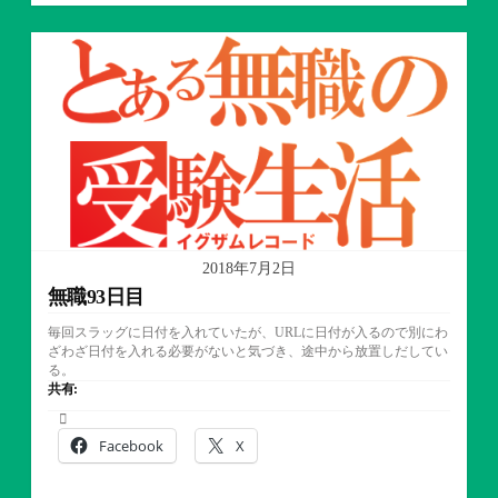
テ
ゴ
リ
ー
2018年7月2日
無職93日目
毎回スラッグに日付を入れていたが、URLに日付が入るので別にわ
ざわざ日付を入れる必要がないと気づき、途中から放置しだしてい
る。
共有:
Facebook
X