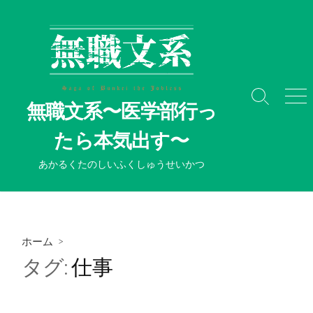
コ
ン
テ
ン
ツ
へ
検
メ
無職文系〜医学部行っ
ス
索
ニ
切
ュ
キ
たら本気出す〜
り
ー
ッ
替
プ
あかるくたのしいふくしゅうせいかつ
え
ホーム
>
タグ:
仕事