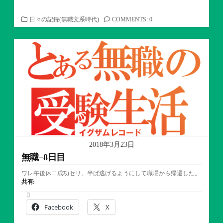
カ
日々の記録(無職文系時代)
COMMENTS: 0
テ
ゴ
リ
ー
2018年3月23日
無職−8日目
ワレ午後休ニ成功セリ。半ば逃げるようにして職場から帰還した。
共有:
Facebook
X