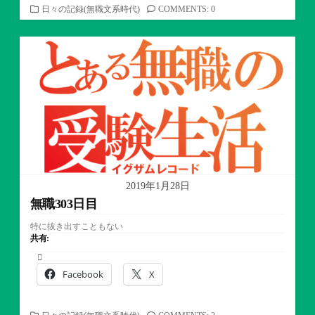
カ
日々の記録(無職文系時代)
COMMENTS: 0
テ
ゴ
リ
ー
2019年1月28日
無職303日目
特に抜き出すこともない
共有:
Facebook
X