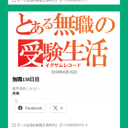
カ
日々の記録(無職文系時代)
COMMENTS: 2
テ
ゴ
リ
ー
2018年8月16日
無職138日目
最早憤怒しかない。
共有:
Facebook
X
カ
日々の記録(無職文系時代)
COMMENTS: 0