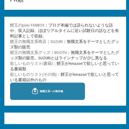
鯉王のpixiv FANBOX
：ブログ本編では語られないような話
や、収入記録、ほぼリアルタイムに近い試験日の話などを有
料記事として収録。
鯉王の無職文系商店｜SUZURI
：無職文系をテーマとしたグッ
ズ類の販売
鯉王の無職文系グッズ｜BOOTH
：無職文系をテーマとしたグ
ッズ類の販売。SUZURIとはラインナップが少し異なる
欲しいものリスト(書籍)
：鯉王がAmazonで欲しいと思ってい
る書籍類
欲しいものリスト(その他)
：鯉王がAmazonで欲しいと思って
いる書籍以外のもの