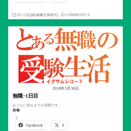
カ
日々の記録(無職文系時代)
COMMENTS: 0
テ
ゴ
リ
ー
2018年3月30日
無職−1日目
おうちに帰るまでが退職です。
共有:
Facebook
X