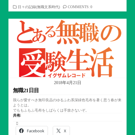
カ
日々の記録(無職文系時代)
COMMENTS: 0
テ
ゴ
リ
ー
2018年4月21日
無職21日目
我らが愛すべき無印良品のゆるふわ系深緑色毛布を暑く思う春が来
ようとは。
でももふもふ毛布をしばらくは手放さないぞ。
共有:
Facebook
X