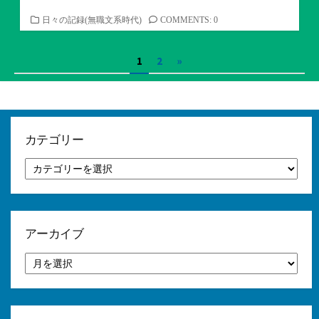
カ
日々の記録(無職文系時代)
COMMENTS: 0
テ
ゴ
投
1
2
»
リ
ー
稿
の
ペ
カテゴリー
ー
カ
テ
ジ
ゴ
リ
送
ー
り
アーカイブ
ア
ー
カ
イ
ブ