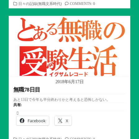
カ
日々の記録(無職文系時代)
COMMENTS: 0
テ
ゴ
リ
ー
2018年6月17日
無職78日目
あと13日で今年も半分終わりかと考えると恐怖しかない。
共有:
Facebook
X
カ