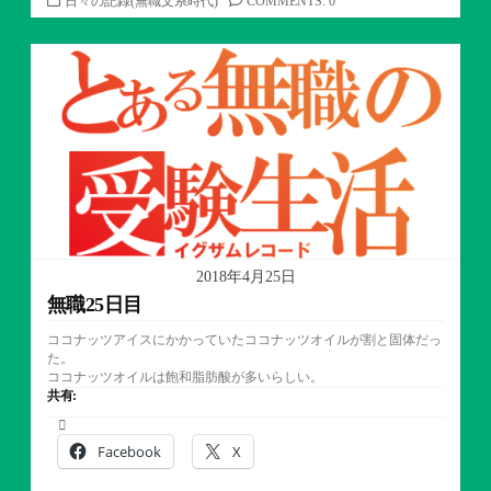
日々の記録(無職文系時代)
COMMENTS: 0
テ
ゴ
リ
ー
2018年4月25日
無職25日目
ココナッツアイスにかかっていたココナッツオイルが割と固体だっ
た。
ココナッツオイルは飽和脂肪酸が多いらしい。
共有:
Facebook
X