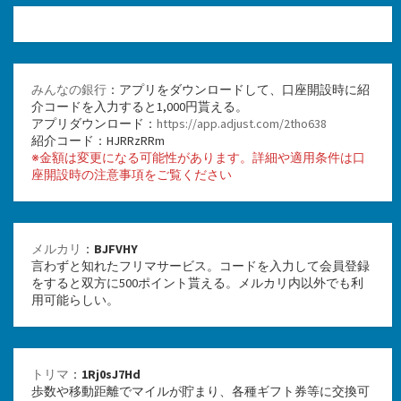
みんなの銀行
：アプリをダウンロードして、口座開設時に紹
介コードを入力すると1,000円貰える。
アプリダウンロード：
https://app.adjust.com/2tho638
紹介コード：HJRRzRRm
※金額は変更になる可能性があります。詳細や適用条件は口
座開設時の注意事項をご覧ください
メルカリ
：
BJFVHY
言わずと知れたフリマサービス。コードを入力して会員登録
をすると双方に500ポイント貰える。メルカリ内以外でも利
用可能らしい。
トリマ
：
1Rj0sJ7Hd
歩数や移動距離でマイルが貯まり、各種ギフト券等に交換可