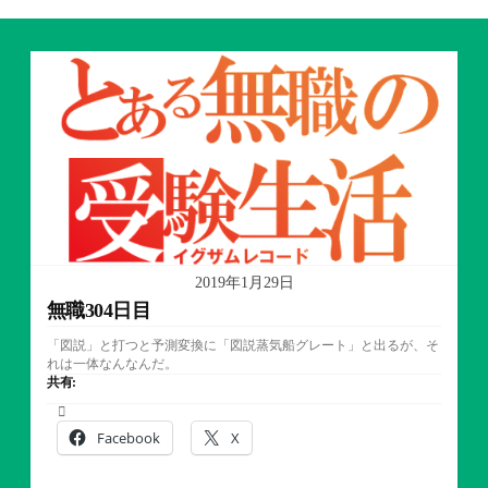
2019年1月29日
無職304日目
「図説」と打つと予測変換に「図説蒸気船グレート」と出るが、そ
れは一体なんなんだ。
共有:
Facebook
X