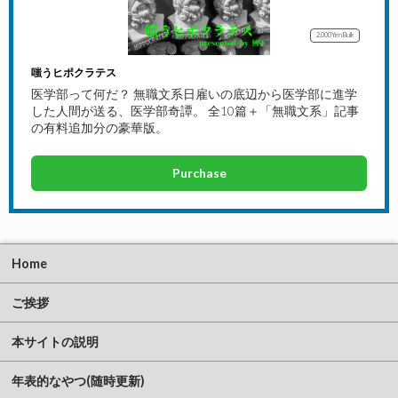
2,000Yen
Bulk
嗤うヒポクラテス
医学部って何だ？ 無職文系日雇いの底辺から医学部に進学
した人間が送る、医学部奇譚。 全10篇＋「無職文系」記事
の有料追加分の豪華版。
Purchase
Home
ご挨拶
本サイトの説明
年表的なやつ(随時更新)