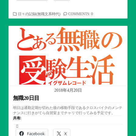
カ
日々の記録(無職文系時代)
COMMENTS: 0
テ
ゴ
リ
ー
2018年4月20日
無職20日目
明日は通勤定期が切れた後の移動手段であるクロスバイクのメンテ
ナンスに行きがてら自習室までチャリで行ってみる予定です。
共有:
Facebook
X