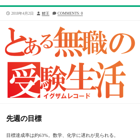
公
投
2018年4月2日
鯉王
COMMENTS: 0
開
稿
日
者
先週の目標
目標達成率は約63%。数学、化学に遅れが見られる。