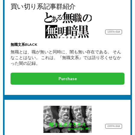
買い切り系記事群紹介
1,000Yen
Bulk
無職文系BLACK
無職とは、職が無いと同時に、闇も無い存在である。 そん
なことはない。 これは、『無職文系』では語り尽くせなか
った闇の記録。
Purchase
2,000Yen
Bulk