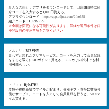
みんなの銀行
：アプリをダウンロードして、口座開設時に紹
介コードを入力すると1,000円貰える。
アプリダウンロード：
https://app.adjust.com/2tho638
紹介コード：HJRRzRRm
※金額は変更になる可能性があります。詳細や適用条件は口
座開設時の注意事項をご覧ください
メルカリ
：
BJFVHY
言わずと知れたフリマサービス。コードを入力して会員登録
をすると双方に500ポイント貰える。メルカリ内以外でも利
用可能らしい。
トリマ
：
1Rj0sJ7Hd
歩数や移動距離でマイルが貯まり、各種ギフト券等に交換可
能なサービス。コードを入力して会員登録を行うと、5000マ
イル貰える。