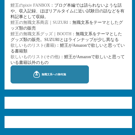
鯉王のpixiv FANBOX
：ブログ本編では語られないような話
や、収入記録、ほぼリアルタイムに近い試験日の話などを有
料記事として収録。
鯉王の無職文系商店｜SUZURI
：無職文系をテーマとしたグ
ッズ類の販売
鯉王の無職文系グッズ｜BOOTH
：無職文系をテーマとした
グッズ類の販売。SUZURIとはラインナップが少し異なる
欲しいものリスト(書籍)
：鯉王がAmazonで欲しいと思ってい
る書籍類
欲しいものリスト(その他)
：鯉王がAmazonで欲しいと思って
いる書籍以外のもの