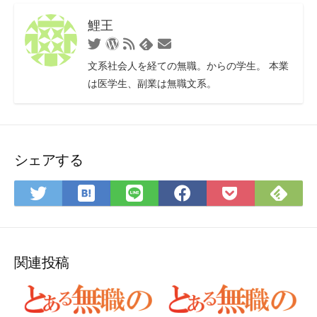
鯉王
Twitter
WordPress
RSS
お
Feedly
フ
問
文系社会人を経ての無職。からの学生。 本業
ィ
い
は医学生、副業は無職文系。
ー
合
ド
わ
せ
フ
ォ
シェアする
ー
ム
は
Fee
Twitter
LINE
Facebook
Pocket
て
で
で
で
で
に
な
購
シ
シ
シ
保
ブ
読
ェ
ェ
ェ
存
ッ
ア
ア
ア
関連投稿
ク
マ
ー