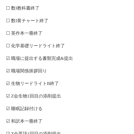
☐ 数I教科書終了
☐ 数I黄チャート終了
☐ 英作本一冊終了
☐ 化学基礎リードライト終了
☑ 職場に提出する書類完成&提出
☑ 職場関係挨拶回り
☑ 生物リードライトB終了
☑ Z会生物1回目の添削提出
☑ 睡眠記録付ける
☑ 和訳本一冊終了
☑ Z会英語1回目の添削提出