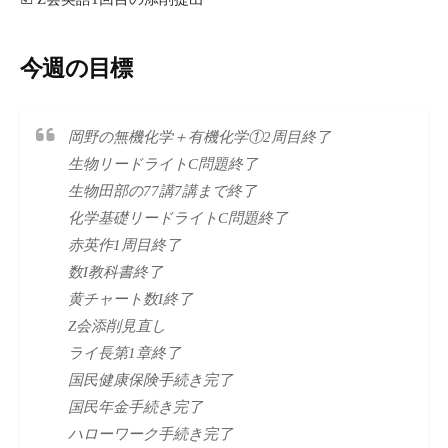
今週の目標
岡野の無機化学＋有機化学①2周目終了
生物リードライトC問題終了
生物田部の77講7講まで終了
化学基礎リードライトC問題終了
赤英作1周目終了
数I教科書終了
黄チャート数I終了
Z会添削見直し
ライ長第1章終了
国民健康保険手続き完了
国民年金手続き完了
ハローワーク手続き完了