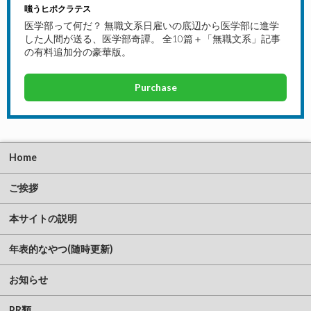
嗤うヒポクラテス
医学部って何だ？ 無職文系日雇いの底辺から医学部に進学
した人間が送る、医学部奇譚。 全10篇＋「無職文系」記事
の有料追加分の豪華版。
Purchase
Home
ご挨拶
本サイトの説明
年表的なやつ(随時更新)
お知らせ
PR類