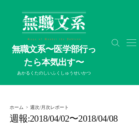
コ
ン
テ
ン
ツ
へ
検
メ
無職文系〜医学部行っ
ス
索
ニ
切
ュ
キ
たら本気出す〜
り
ー
ッ
替
プ
あかるくたのしいふくしゅうせいかつ
え
ホーム
>
週次/月次レポート
週報:2018/04/02〜2018/04/08