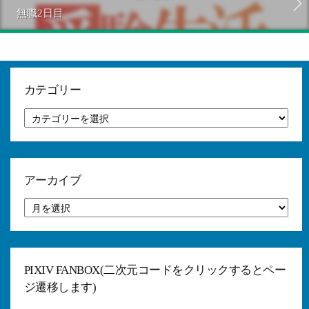
無職2日目
カテゴリー
カ
テ
ゴ
リ
ー
アーカイブ
ア
ー
カ
イ
ブ
PIXIV FANBOX(二次元コードをクリックするとペー
ジ遷移します)